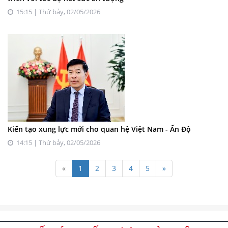
15:15 | Thứ bảy, 02/05/2026
Kiến tạo xung lực mới cho quan hệ Việt Nam - Ấn Độ
14:15 | Thứ bảy, 02/05/2026
«
1
2
3
4
5
»