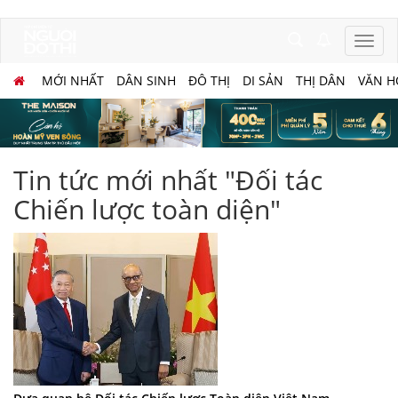
MỚI NHẤT
DÂN SINH
ĐÔ THỊ
DI SẢN
THỊ DÂN
VĂN H
Tin tức mới nhất "Đối tác
Chiến lược toàn diện"