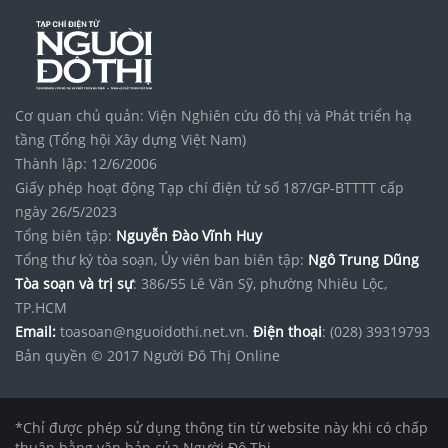
Cơ quan chủ quản: Viện Nghiên cứu đô thị và Phát triển hạ
tầng (Tổng hội Xây dựng Việt Nam)
Thành lập: 12/6/2006
Giấy phép hoạt động Tạp chí điện tử số 187/GP-BTTTT cấp
ngày 26/5/2023
Tổng biên tập:
Nguyễn Đào Vĩnh Huy
Tổng thư ký tòa soạn, Ủy viên ban biên tập:
Ngô Trung Dũng
Tòa soạn và trị sự
: 386/55 Lê Văn Sỹ, phường Nhiêu Lộc,
TP.HCM
Email:
toasoan@nguoidothi.net.vn.
Điện thoại
: (028) 39319793
Bản quyền © 2017 Người Đô Thị Online
*Chỉ được phép sử dụng thông tin từ website này khi có chấp
thuận bằng văn bản của Người Đô Thị.