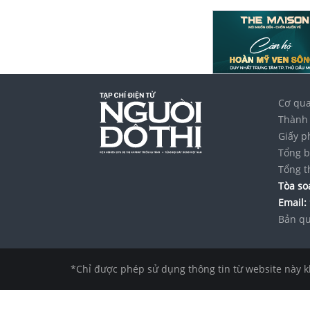
Cơ qua
Thành 
Giấy p
Tổng b
Tổng t
Tòa soạ
Email:
Bản qu
*Chỉ được phép sử dụng thông tin từ website này k