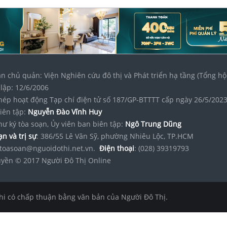
n chủ quản: Viện Nghiên cứu đô thị và Phát triển hạ tầng (Tổng hộ
lập: 12/6/2006
hép hoạt động Tạp chí điện tử số 187/GP-BTTTT cấp ngày 26/5/202
iên tập:
Nguyễn Đào Vĩnh Huy
hư ký tòa soạn, Ủy viên ban biên tập:
Ngô Trung Dũng
n và trị sự
: 386/55 Lê Văn Sỹ, phường Nhiêu Lộc, TP.HCM
toasoan@nguoidothi.net.vn.
Điện thoại
: (028) 39319793
yền © 2017 Người Đô Thị Online
hi có chấp thuận bằng văn bản của Người Đô Thị.