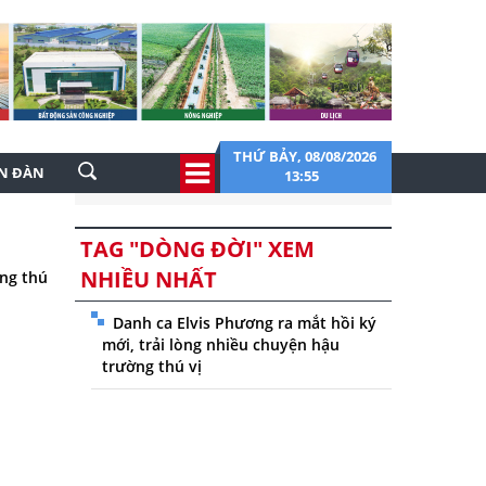
THỨ BẢY, 08/08/2026
ỄN ĐÀN
13:55
TAG "DÒNG ĐỜI" XEM
NHIỀU NHẤT
ờng thú
Danh ca Elvis Phương ra mắt hồi ký
mới, trải lòng nhiều chuyện hậu
trường thú vị