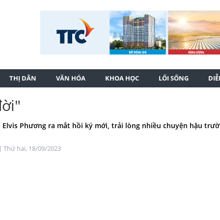
THỊ DÂN
VĂN HÓA
KHOA HỌC
LỐI SỐNG
DI
ời"
 Elvis Phương ra mắt hồi ký mới, trải lòng nhiều chuyện hậu trư
| Thứ hai, 18/09/2023