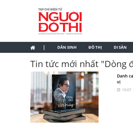
|
DÂN SINH
ĐÔ THỊ
DI SẢN
Tin tức mới nhất "Dòng đ
Danh ca
vị
10:07 