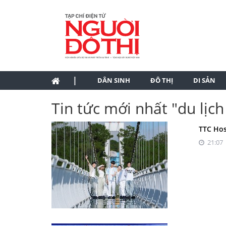
|
DÂN SINH
ĐÔ THỊ
DI SẢN
Tin tức mới nhất "du lịc
TTC Hos
21:07 