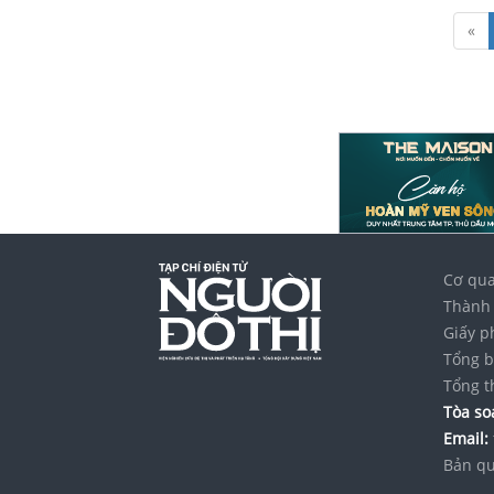
«
Cơ qua
Thành 
Giấy p
Tổng b
Tổng t
Tòa soạ
Email:
Bản qu