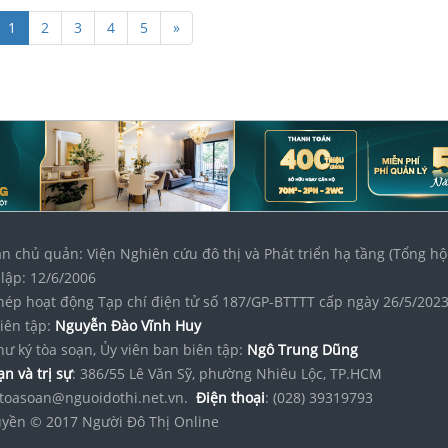
1
2
3
4
5
»
n chủ quản: Viện Nghiên cứu đô thị và Phát triển hạ tầng (Tổng hộ
lập: 12/6/2006
hép hoạt động Tạp chí điện tử số 187/GP-BTTTT cấp ngày 26/5/202
iên tập:
Nguyễn Đào Vĩnh Huy
hư ký tòa soạn, Ủy viên ban biên tập:
Ngô Trung Dũng
n và trị sự
: 386/55 Lê Văn Sỹ, phường Nhiêu Lộc, TP.HCM
toasoan@nguoidothi.net.vn.
Điện thoại
: (028) 39319793
yền © 2017 Người Đô Thị Online