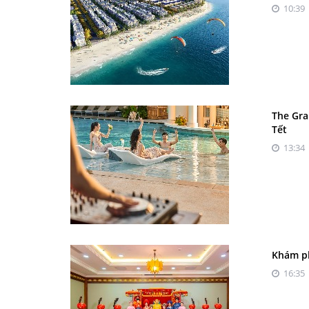
10:39 
The Gra
Tết
13:34 
Khám ph
16:35 