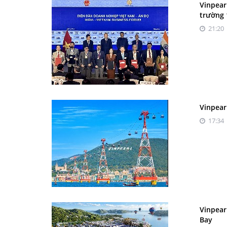
Vinpear
trường 
21:20 
Vinpear
17:34 
Vinpear
Bay