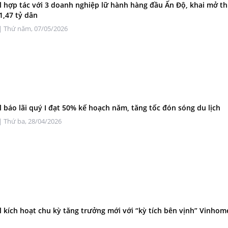
l hợp tác với 3 doanh nghiệp lữ hành hàng đầu Ấn Độ, khai mở th
1,47 tỷ dân
| Thứ năm, 07/05/2026
l báo lãi quý I đạt 50% kế hoạch năm, tăng tốc đón sóng du lịch
| Thứ ba, 28/04/2026
l kích hoạt chu kỳ tăng trưởng mới với “kỳ tích bên vịnh” Vinhom