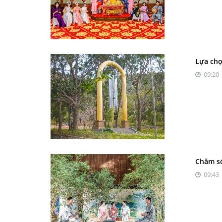
Lựa chọ
09:20 
Chăm só
09:43 