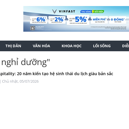
THỊ DÂN
VĂN HÓA
KHOA HỌC
LỐI SỐNG
DI
h nghỉ dưỡng"
pitality: 20 năm kiến tạo hệ sinh thái du lịch giàu bản sắc
| Chủ nhật, 05/07/2026