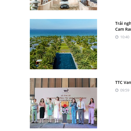
Trải ng
Cam Ra
10:40 
TTC Van
09:59 