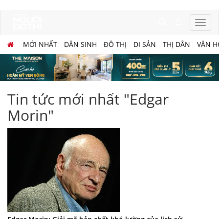
MỚI NHẤT
DÂN SINH
ĐÔ THỊ
DI SẢN
THỊ DÂN
VĂN H
Tin tức mới nhất "Edgar
Morin"