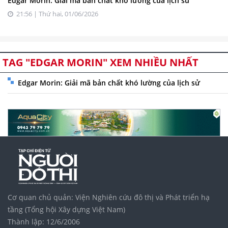
Edgar Morin: Giải mã bản chất khó lường của lịch sử
21:56 | Thứ hai, 01/06/2026
TAG "EDGAR MORIN" XEM NHIỀU NHẤT
Edgar Morin: Giải mã bản chất khó lường của lịch sử
Cơ quan chủ quản: Viện Nghiên cứu đô thị và Phát triển hạ
tầng (Tổng hội Xây dựng Việt Nam)
Thành lập: 12/6/2006