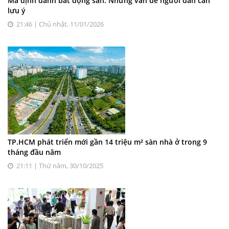
Mã định danh bất động sản: Những vấn đề người dân cần
lưu ý
21:46 | Chủ nhật, 11/01/2026
TP.HCM phát triển mới gần 14 triệu m² sàn nhà ở trong 9
tháng đầu năm
21:11 | Thứ năm, 30/10/2025