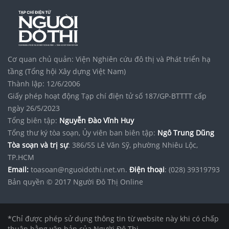
Cơ quan chủ quản: Viện Nghiên cứu đô thị và Phát triển hạ
tầng (Tổng hội Xây dựng Việt Nam)
Thành lập: 12/6/2006
Giấy phép hoạt động Tạp chí điện tử số 187/GP-BTTTT cấp
ngày 26/5/2023
Tổng biên tập:
Nguyễn Đào Vĩnh Huy
Tổng thư ký tòa soạn, Ủy viên ban biên tập:
Ngô Trung Dũng
Tòa soạn và trị sự
: 386/55 Lê Văn Sỹ, phường Nhiêu Lộc,
TP.HCM
Email:
toasoan@nguoidothi.net.vn.
Điện thoại
: (028) 39319793
Bản quyền © 2017 Người Đô Thị Online
*Chỉ được phép sử dụng thông tin từ website này khi có chấp
thuận bằng văn bản của Người Đô Thị.