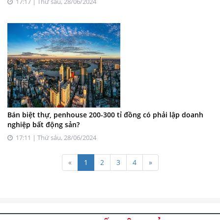
17:17 | Thứ sáu, 28/06/2024
Bán biệt thự, penhouse 200-300 tỉ đồng có phải lập doanh
nghiệp bất động sản?
17:11 | Thứ sáu, 28/06/2024
«
1
2
3
4
»