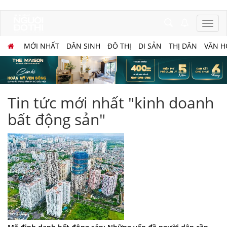
MỚI NHẤT
DÂN SINH
ĐÔ THỊ
DI SẢN
THỊ DÂN
VĂN H
Tin tức mới nhất "kinh doanh
bất động sản"