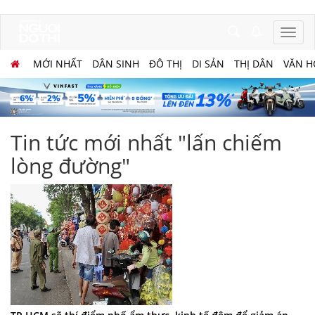
MỚI NHẤT
DÂN SINH
ĐÔ THỊ
DI SẢN
THỊ DÂN
VĂN H
Tin tức mới nhất "lấn chiếm
lòng đường"