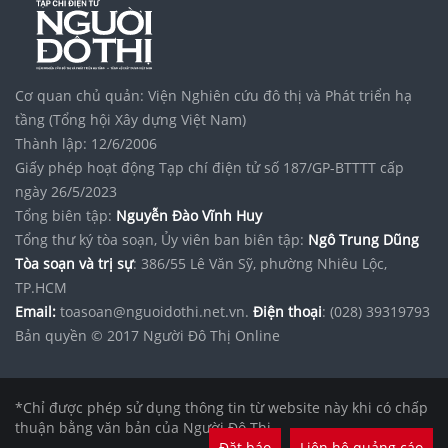
Cơ quan chủ quản: Viện Nghiên cứu đô thị và Phát triển hạ
tầng (Tổng hội Xây dựng Việt Nam)
Thành lập: 12/6/2006
Giấy phép hoạt động Tạp chí điện tử số 187/GP-BTTTT cấp
ngày 26/5/2023
Tổng biên tập:
Nguyễn Đào Vĩnh Huy
Tổng thư ký tòa soạn, Ủy viên ban biên tập:
Ngô Trung Dũng
Tòa soạn và trị sự
: 386/55 Lê Văn Sỹ, phường Nhiêu Lộc,
TP.HCM
Email:
toasoan@nguoidothi.net.vn.
Điện thoại
: (028) 39319793
Bản quyền © 2017 Người Đô Thị Online
*Chỉ được phép sử dụng thông tin từ website này khi có chấp
thuận bằng văn bản của Người Đô Thị.
Đặt báo
Liên hệ quảng cáo