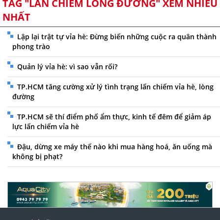
TAG "LẤN CHIẾM LÒNG ĐƯỜNG" XEM NHIỀU
NHẤT
Lập lại trật tự vỉa hè: Đừng biến những cuộc ra quân thành
phong trào
Quản lý vỉa hè: vì sao vẫn rối?
TP.HCM tăng cường xử lý tình trạng lấn chiếm vỉa hè, lòng
đường
TP.HCM sẽ thí điểm phố ẩm thực, kinh tế đêm để giảm áp
lực lấn chiếm vỉa hè
Đậu, dừng xe máy thế nào khi mua hàng hoá, ăn uống mà
không bị phạt?