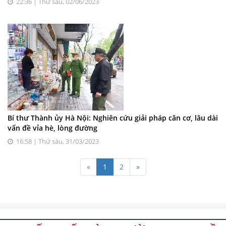
22:36 | Thứ sáu, 02/06/2023
Bí thư Thành ủy Hà Nội: Nghiên cứu giải pháp căn cơ, lâu dài
vấn đề vỉa hè, lòng đường
16:58 | Thứ sáu, 31/03/2023
«
1
2
»