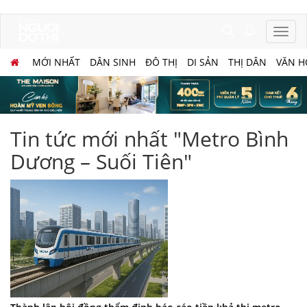
MỚI NHẤT
DÂN SINH
ĐÔ THỊ
DI SẢN
THỊ DÂN
VĂN H
Tin tức mới nhất "Metro Bình
Dương – Suối Tiên"