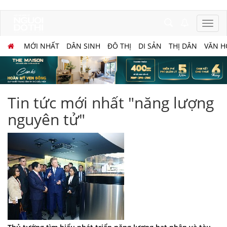
MỚI NHẤT
DÂN SINH
ĐÔ THỊ
DI SẢN
THỊ DÂN
VĂN H
Tin tức mới nhất "năng lượng
nguyên tử"