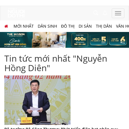
MỚI NHẤT
DÂN SINH
ĐÔ THỊ
DI SẢN
THỊ DÂN
VĂN H
Tin tức mới nhất "Nguyễn
Hồng Diên"