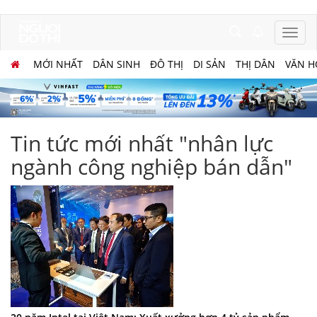
MỚI NHẤT
DÂN SINH
ĐÔ THỊ
DI SẢN
THỊ DÂN
VĂN H
Tin tức mới nhất "nhân lực
ngành công nghiệp bán dẫn"