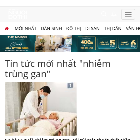
MỚI NHẤT
DÂN SINH
ĐÔ THỊ
DI SẢN
THỊ DÂN
VĂN H
Tin tức mới nhất "nhiễm
trùng gan"