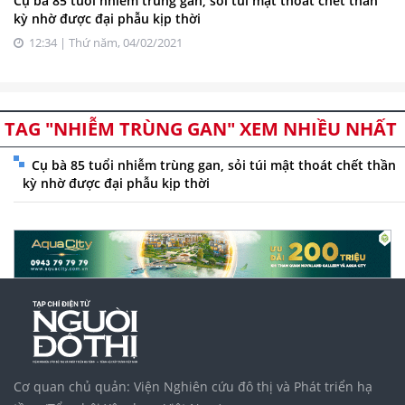
Cụ bà 85 tuổi nhiễm trùng gan, sỏi túi mật thoát chết thần
kỳ nhờ được đại phẫu kịp thời
12:34 | Thứ năm, 04/02/2021
TAG "NHIỄM TRÙNG GAN" XEM NHIỀU NHẤT
Cụ bà 85 tuổi nhiễm trùng gan, sỏi túi mật thoát chết thần
kỳ nhờ được đại phẫu kịp thời
Cơ quan chủ quản: Viện Nghiên cứu đô thị và Phát triển hạ