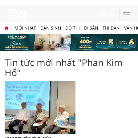
MỚI NHẤT
DÂN SINH
ĐÔ THỊ
DI SẢN
THỊ DÂN
VĂN H
Tin tức mới nhất "Phan Kim
Hổ"