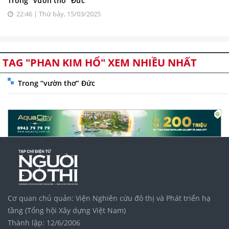
Trong “vườn thơ” Đức
22:46 | Thứ bảy, 15/03/2025
TAG "PHAN KIM HỔ" XEM NHIỀU NHẤT
Trong “vườn thơ” Đức
Cơ quan chủ quản: Viện Nghiên cứu đô thị và Phát triển hạ
tầng (Tổng hội Xây dựng Việt Nam)
Thành lập: 12/6/2006