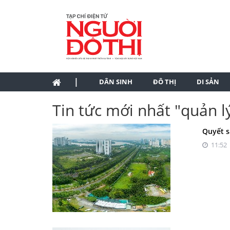
|
DÂN SINH
ĐÔ THỊ
DI SẢN
Tin tức mới nhất "quản lý
Quyết s
11:52 