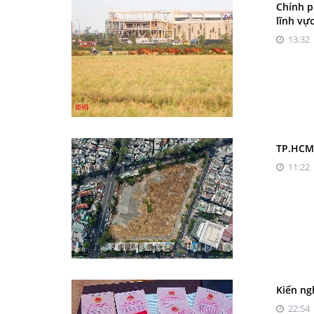
Chính p
lĩnh vực
13:32 
TP.HCM 
11:22 
Kiến ng
22:54 