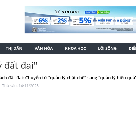
THỊ DÂN
VĂN HÓA
KHOA HỌC
LỐI SỐNG
DI
 đất đai"
ách đất đai: Chuyển từ “quản lý chặt chẽ” sang “quản lý hiệu quả
| Thứ sáu, 14/11/2025