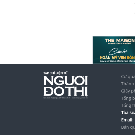
Cơ qua
Thành 
Giấy p
Tổng b
Tổng t
Tòa soạ
Email:
Bản qu