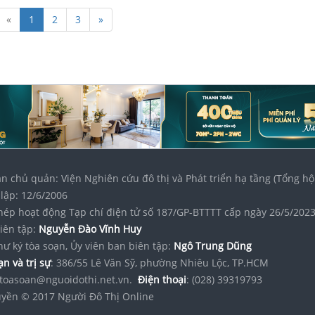
«
1
2
3
»
n chủ quản: Viện Nghiên cứu đô thị và Phát triển hạ tầng (Tổng hộ
lập: 12/6/2006
hép hoạt động Tạp chí điện tử số 187/GP-BTTTT cấp ngày 26/5/202
iên tập:
Nguyễn Đào Vĩnh Huy
hư ký tòa soạn, Ủy viên ban biên tập:
Ngô Trung Dũng
n và trị sự
: 386/55 Lê Văn Sỹ, phường Nhiêu Lộc, TP.HCM
toasoan@nguoidothi.net.vn.
Điện thoại
: (028) 39319793
yền © 2017 Người Đô Thị Online