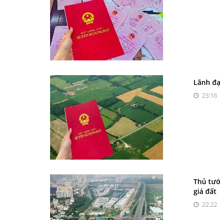
Lãnh đạ
23:16 
Thủ tướ
giá đất
22:22 