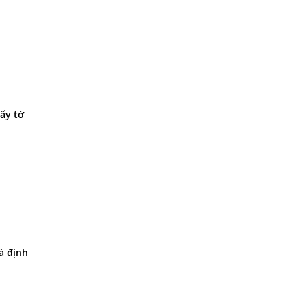
ấy tờ
à định