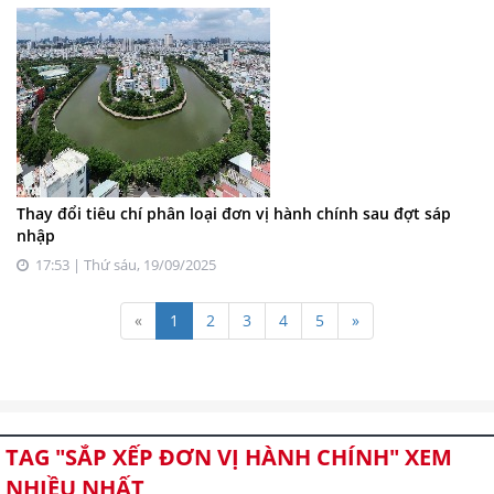
Thay đổi tiêu chí phân loại đơn vị hành chính sau đợt sáp
nhập
17:53 | Thứ sáu, 19/09/2025
«
1
2
3
4
5
»
TAG "SẮP XẾP ĐƠN VỊ HÀNH CHÍNH" XEM
NHIỀU NHẤT