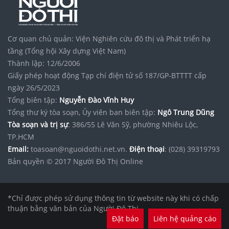
Cơ quan chủ quản: Viện Nghiên cứu đô thị và Phát triển hạ
tầng (Tổng hội Xây dựng Việt Nam)
Thành lập: 12/6/2006
Giấy phép hoạt động Tạp chí điện tử số 187/GP-BTTTT cấp
ngày 26/5/2023
Tổng biên tập:
Nguyễn Đào Vĩnh Huy
Tổng thư ký tòa soạn, Ủy viên ban biên tập:
Ngô Trung Dũng
Tòa soạn và trị sự
: 386/55 Lê Văn Sỹ, phường Nhiêu Lộc,
TP.HCM
Email:
toasoan@nguoidothi.net.vn.
Điện thoại
: (028) 39319793
Bản quyền © 2017 Người Đô Thị Online
*Chỉ được phép sử dụng thông tin từ website này khi có chấp
thuận bằng văn bản của Người Đô Thị.
Đặt báo
Liên hệ quảng cáo