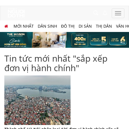
MỚI NHẤT
DÂN SINH
ĐÔ THỊ
DI SẢN
THỊ DÂN
VĂN H
Tin tức mới nhất "sắp xếp
đơn vị hành chính"