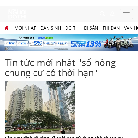
MỚI NHẤT
DÂN SINH
ĐÔ THỊ
DI SẢN
THỊ DÂN
VĂN H
Tin tức mới nhất "sổ hồng
chung cư có thời hạn"