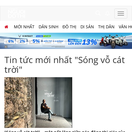
MỚI NHẤT
DÂN SINH
ĐÔ THỊ
DI SẢN
THỊ DÂN
VĂN H
Tin tức mới nhất "Sóng vỗ cát
trời"