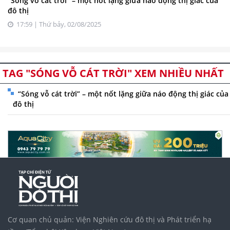
“Sóng vỗ cát trời” – một nốt lặng giữa náo động thị giác của
đô thị
17:59 | Thứ bảy, 02/08/2025
TAG "SÓNG VỖ CÁT TRỜI" XEM NHIỀU NHẤT
“Sóng vỗ cát trời” – một nốt lặng giữa náo động thị giác của
đô thị
Cơ quan chủ quản: Viện Nghiên cứu đô thị và Phát triển hạ