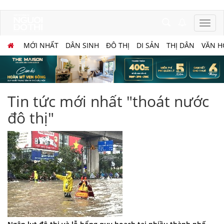
MỚI NHẤT
DÂN SINH
ĐÔ THỊ
DI SẢN
THỊ DÂN
VĂN H
Tin tức mới nhất "thoát nước
đô thị"