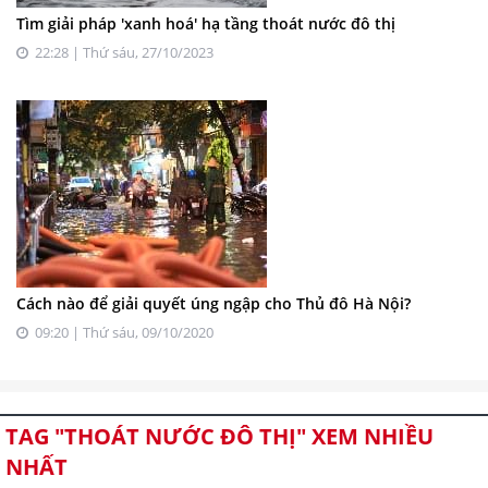
Tìm giải pháp 'xanh hoá' hạ tầng thoát nước đô thị
22:28 | Thứ sáu, 27/10/2023
Cách nào để giải quyết úng ngập cho Thủ đô Hà Nội?
09:20 | Thứ sáu, 09/10/2020
TAG "THOÁT NƯỚC ĐÔ THỊ" XEM NHIỀU
NHẤT