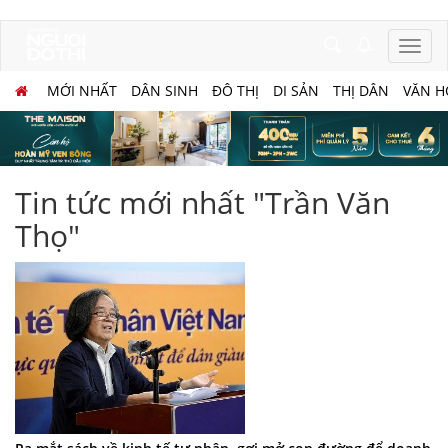
MỚI NHẤT
DÂN SINH
ĐÔ THỊ
DI SẢN
THỊ DÂN
VĂN H
Tin tức mới nhất "Trần Văn
Thọ"