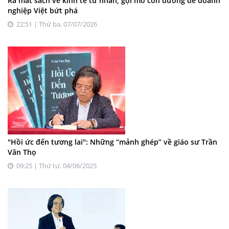
Ra mắt sách về kinh tế tư nhân, gợi mở con đường để doanh
nghiệp Việt bứt phá
22:51 | Thứ ba, 07/07/2026
"Hồi ức đến tương lai": Những “mảnh ghép” về giáo sư Trần
Văn Thọ
09:25 | Thứ tư, 04/06/2025