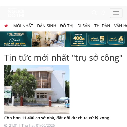
MỚI NHẤT
DÂN SINH
ĐÔ THỊ
DI SẢN
THỊ DÂN
VĂN H
Tin tức mới nhất "trụ sở công"
Còn hơn 11.400 cơ sở nhà, đất dôi dư chưa xử lý xong
21:01 | Thứ hai, 01/06/2026