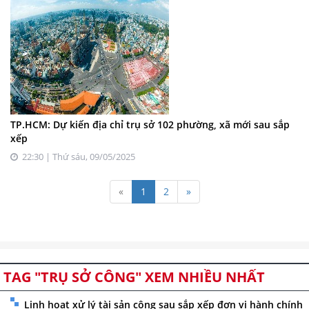
TP.HCM: Dự kiến địa chỉ trụ sở 102 phường, xã mới sau sắp
xếp
22:30 | Thứ sáu, 09/05/2025
«
1
2
»
TAG "TRỤ SỞ CÔNG" XEM NHIỀU NHẤT
Linh hoạt xử lý tài sản công sau sắp xếp đơn vị hành chính