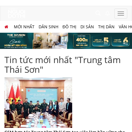
MỚI NHẤT
DÂN SINH
ĐÔ THỊ
DI SẢN
THỊ DÂN
VĂN H
Tin tức mới nhất "Trung tâm
Thái Sơn"