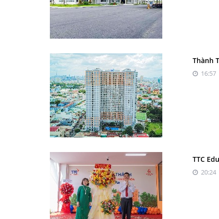
Thành T
16:57 
TTC Edu
20:24 