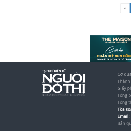
«
Cơ qua
Thành 
Giấy p
Tổng b
Tổng t
Tòa soạ
Email:
Bản qu