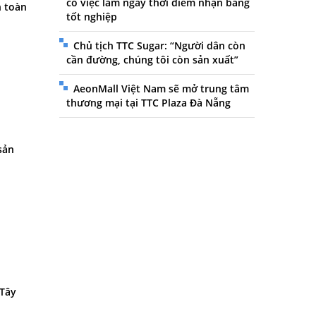
có việc làm ngay thời điểm nhận bằng
h toàn
tốt nghiệp
Chủ tịch TTC Sugar: “Người dân còn
cần đường, chúng tôi còn sản xuất”
AeonMall Việt Nam sẽ mở trung tâm
thương mại tại TTC Plaza Đà Nẵng
sản
 Tây