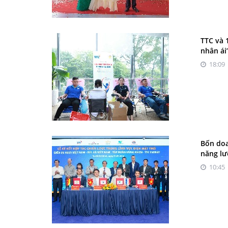
TTC và 
nhân ái
18:09 
Bốn doa
năng lư
10:45 