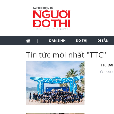
|
DÂN SINH
ĐÔ THỊ
DI SẢN
Tin tức mới nhất "TTC"
TTC Đại
09:00 