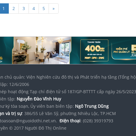
1
2
3
4
5
»
n chủ quản: Viện Nghiên cứu đô thị và Phát triển hạ tầng (Tổng hộ
lập: 12/6/2006
hép hoạt động Tạp chí điện tử số 187/GP-BTTTT cấp ngày 26/5/202
iên tập:
Nguyễn Đào Vĩnh Huy
hư ký tòa soạn, Ủy viên ban biên tập:
Ngô Trung Dũng
n và trị sự
: 386/55 Lê Văn Sỹ, phường Nhiêu Lộc, TP.HCM
toasoan@nguoidothi.net.vn.
Điện thoại
: (028) 39319793
yền © 2017 Người Đô Thị Online