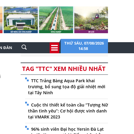
THỨ SÁU, 07/08/2026
ỄN ĐÀN
14:58
TAG "TTC" XEM NHIỀU NHẤT
i
TTC Trảng Bàng Aqua Park khai
trương, bổ sung tọa độ giải nhiệt mới
tại Tây Ninh
Cuộc thi thiết kế toàn cầu “Tượng Nữ
thần tình yêu”: Cơ hội được vinh danh
tại VMARK 2023
96% sinh viên Đại học Yersin Đà Lạt