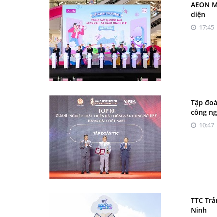
AEON MA
diện
17:45 
Tập đoà
công ng
10:47 
TTC Trả
Ninh