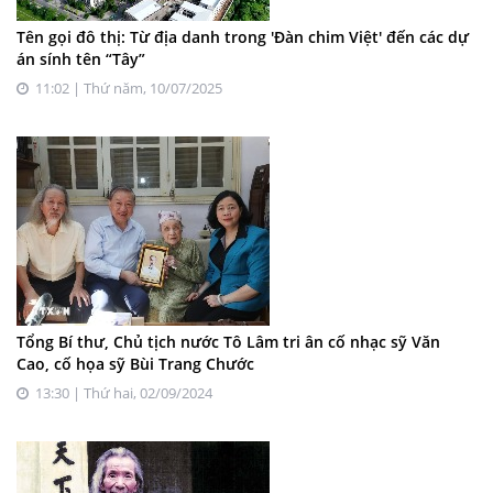
Tên gọi đô thị: Từ địa danh trong 'Đàn chim Việt' đến các dự
án sính tên “Tây”
11:02 | Thứ năm, 10/07/2025
Tổng Bí thư, Chủ tịch nước Tô Lâm tri ân cố nhạc sỹ Văn
Cao, cố họa sỹ Bùi Trang Chước
13:30 | Thứ hai, 02/09/2024