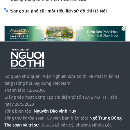
'Song xưa phố cũ': một tiểu lịch sử đô thị Hà Nội
Cơ quan chủ quản: Viện Nghiên cứu đô thị và Phát triển hạ
tầng (Tổng hội Xây dựng Việt Nam)
Thành lập: 12/6/2006
Giấy phép hoạt động Tạp chí điện tử số 187/GP-BTTTT cấp
ngày 26/5/2023
Tổng biên tập:
Nguyễn Đào Vĩnh Huy
Tổng thư ký tòa soạn, Ủy viên ban biên tập:
Ngô Trung Dũng
Tòa soạn và trị sự
: 386/55 Lê Văn Sỹ, phường Nhiêu Lộc,