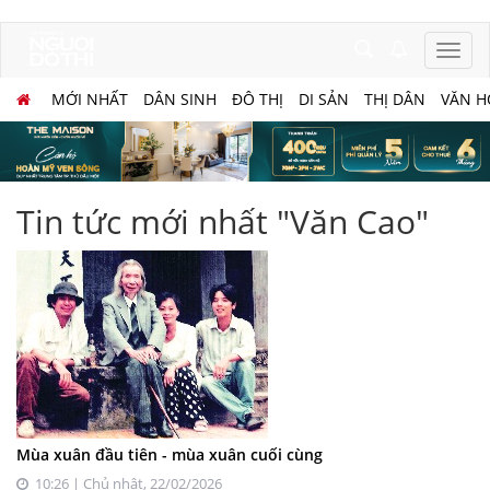
MỚI NHẤT
DÂN SINH
ĐÔ THỊ
DI SẢN
THỊ DÂN
VĂN H
Tin tức mới nhất "Văn Cao"
Mùa xuân đầu tiên - mùa xuân cuối cùng
10:26 | Chủ nhật, 22/02/2026