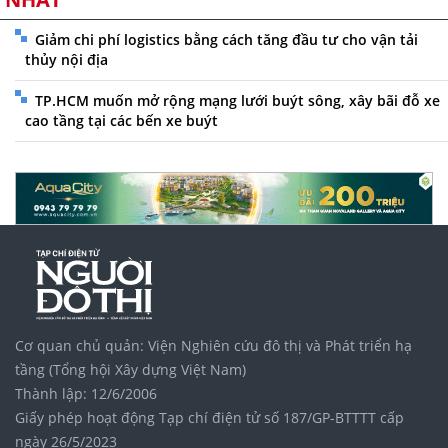
Giảm chi phí logistics bằng cách tăng đầu tư cho vận tải
thủy nội địa
TP.HCM muốn mở rộng mạng lưới buýt sông, xây bãi đỗ xe
cao tầng tại các bến xe buýt
Cơ quan chủ quản: Viện Nghiên cứu đô thị và Phát triển hạ
tầng (Tổng hội Xây dựng Việt Nam)
Thành lập: 12/6/2006
Giấy phép hoạt động Tạp chí điện tử số 187/GP-BTTTT cấp
ngày 26/5/2023