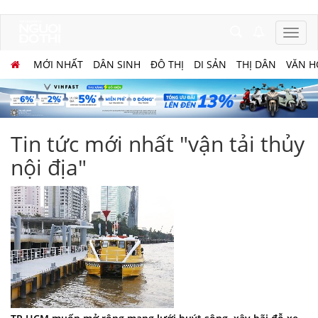
MỚI NHẤT
DÂN SINH
ĐÔ THỊ
DI SẢN
THỊ DÂN
VĂN H
Tin tức mới nhất "vận tải thủy
nội địa"