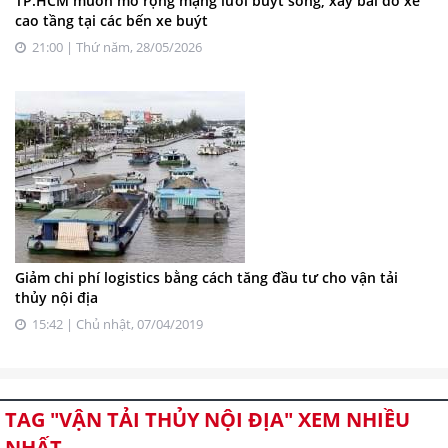
TP.HCM muốn mở rộng mạng lưới buýt sông, xây bãi đỗ xe
cao tầng tại các bến xe buýt
21:00 | Thứ năm, 28/05/2026
Giảm chi phí logistics bằng cách tăng đầu tư cho vận tải
thủy nội địa
15:42 | Chủ nhật, 07/04/2019
TAG "VẬN TẢI THỦY NỘI ĐỊA" XEM NHIỀU
NHẤT