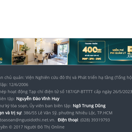
n chủ quản: Viện Nghiên cứu đô thị và Phát triển hạ tầng (Tổng hộ
lập: 12/6/2006
hép hoạt động Tạp chí điện tử số 187/GP-BTTTT cấp ngày 26/5/202
iên tập:
Nguyễn Đào Vĩnh Huy
hư ký tòa soạn, Ủy viên ban biên tập:
Ngô Trung Dũng
n và trị sự
: 386/55 Lê Văn Sỹ, phường Nhiêu Lộc, TP.HCM
toasoan@nguoidothi.net.vn.
Điện thoại
: (028) 39319793
yền © 2017 Người Đô Thị Online