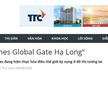
THỊ DÂN
VĂN HÓA
KHOA HỌC
LỐI SỐNG
DI
mes Global Gate Hạ Long"
s đang hiện thực hóa điều thế giới kỳ vọng ở đô thị tương lai
| Thứ năm, 06/08/2026