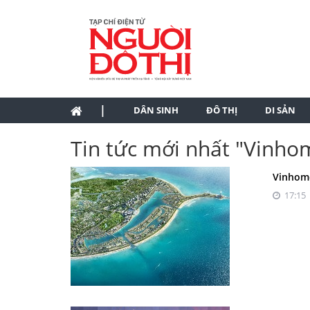
|
DÂN SINH
ĐÔ THỊ
DI SẢN
Tin tức mới nhất "Vinho
Vinhome
17:15 