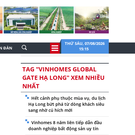
THỨ SÁU, 07/08/2026
ỄN ĐÀN
15:15
TAG "VINHOMES GLOBAL
GATE HẠ LONG" XEM NHIỀU
NHẤT
Hết cảnh phụ thuộc mùa vụ, du lịch
Hạ Long bứt phá từ dòng khách siêu
sang nhờ cú hích mới
Vinhomes 8 năm liên tiếp dẫn đầu
doanh nghiệp bất động sản uy tín