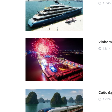
15:46 
Vinhome
13:14 
Cuộc đạ
12:24 