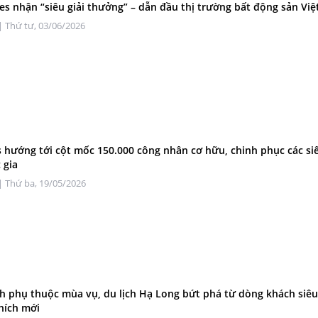
s nhận “siêu giải thưởng” – dẫn đầu thị trường bất động sản Vi
| Thứ tư, 03/06/2026
 hướng tới cột mốc 150.000 công nhân cơ hữu, chinh phục các si
 gia
| Thứ ba, 19/05/2026
h phụ thuộc mùa vụ, du lịch Hạ Long bứt phá từ dòng khách siê
hích mới