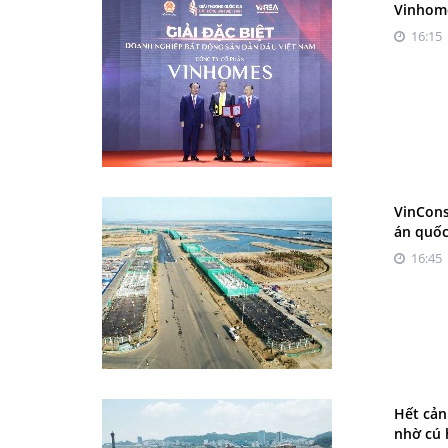
Vinhome
16:15 
VinCons
án quốc
16:45 
Hết cản
nhờ cú 