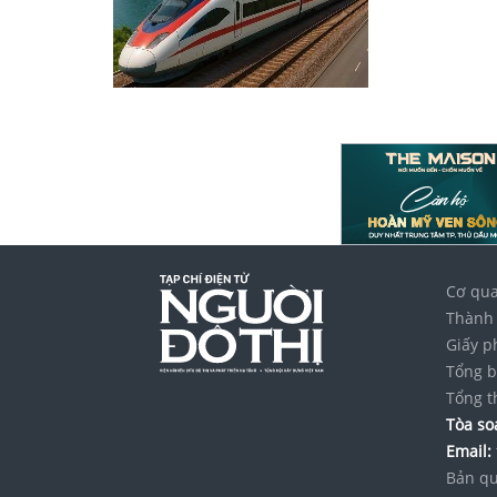
Cơ qua
Thành 
Giấy p
Tổng b
Tổng t
Tòa soạ
Email:
Bản qu