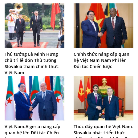
Thủ tướng Lê Minh Hưng
Chính thức nâng cấp quan
chủ trì lễ đón Thủ tướng
hệ Việt Nam-Nam Phi lên
Slovakia thăm chính thức
Đối tác Chiến lược
Việt Nam
Việt Nam-Algeria nâng cấp
Thúc đẩy quan hệ Việt Nam-
quan hệ lên Đối tác Chiến
Slovakia phát triển thực