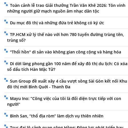
Toàn cảnh lễ trao Giải thưởng Trần Văn Khê 2026: Tôn vinh
những người giữ mạch nguồn âm nhạc dân tộc
Du mục đô thị và những đứa trẻ không có ký ức
TP.HCM xử lý thế nào với hơn 780 tuyến đường trùng tên,
trùng số?
"Thổi hồn" di sản vào không gian công cộng và hàng hóa
Di dời làng phong gần 100 năm để xây đô thị du lịch: Có xóa
sổ dấu tích Hàn Mặc Tử?
Sun Group đề xuất xây 4 cầu vượt sông Sài Gòn kết nối Khu
đô thị mới Bình Quới - Thanh Đa
Mayu Ino: “Công việc của tôi là đối diện trực tiếp với con
người”
Bình San, “thổ địa ròm” làm dịch vụ thiên nhiên
Trục đại lộ cảnh quan sông Hồng: Động lực phát triển hay