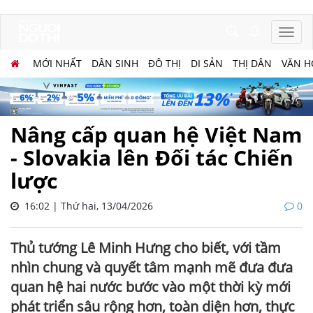
MỚI NHẤT
DÂN SINH
ĐÔ THỊ
DI SẢN
THỊ DÂN
VĂN H
Nâng cấp quan hệ Việt Nam
- Slovakia lên Đối tác Chiến
lược
16:02 | Thứ hai, 13/04/2026
0
Thủ tướng Lê Minh Hưng cho biết, với tầm
nhìn chung và quyết tâm mạnh mẽ đưa đưa
quan hệ hai nước bước vào một thời kỳ mới
phát triển sâu rộng hơn, toàn diện hơn, thực