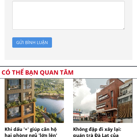
GỬI BÌNH LUẬN
CÓ THỂ BẠN QUAN TÂM
Khi dấu '+' giúp căn hộ
Không đập đi xây lại:
hai phòng ngủ 'lớn lên'
quán trà Đà Lạt của