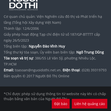
Cơ quan chủ quản: Viện Nghiên cứu đô thị và Phát triển hạ
tầng (Tổng hội Xây dựng Việt Nam)
Thành lập: 12/6/2006
Giấy phép hoạt động Tạp chí điện tử số 187/GP-BTTTT cấp
ngày 26/5/2023
Tổng biên tập:
Nguyễn Đào Vĩnh Huy
Tổng thư ký tòa soạn, Ủy viên ban biên tập:
Ngô Trung Dũng
Tòa soạn và trị sự
: 386/55 Lê Văn Sỹ, phường Nhiêu Lộc,
TP.HCM
Email:
toasoan@nguoidothi.net.vn.
Điện thoại
: (028) 39319793
Bản quyền © 2017 Người Đô Thị Online
*Chỉ được phép sử dụng thông tin từ website này khi có chấp
thuận bằng văn bản của Người Đô Thị.
Đặt báo
Liên hệ quảng cáo