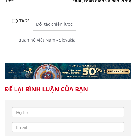
lược
chất, toàn diện và bền vững
TAGS
Đối tác chiến lược
quan hệ Việt Nam - Slovakia
ĐỂ LẠI BÌNH LUẬN CỦA BẠN