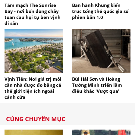
Tâm mạch The Sunrise
Ban hành Khung kiến
Bay - nơi bốn dòng chảy
trúc tổng thể quốc gia số
toàn cầu hội tụ bên vịnh
phiên bản 1.0
di sản
Vịnh Tiên: Nơi giá trị mỗi
Bùi Hải Sơn và Hoàng
căn nhà được đo bằng cả
Tường Minh triển lãm
thế giới tiện ích ngoài
điêu khắc 'Vượt qua'
cánh cửa
CÙNG CHUYÊN MỤC