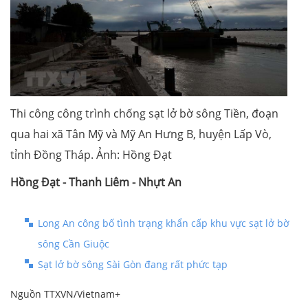
Thi công công trình chống sạt lở bờ sông Tiền, đoạn
qua hai xã Tân Mỹ và Mỹ An Hưng B, huyện Lấp Vò,
tỉnh Đồng Tháp. Ảnh: Hồng Đạt
Hồng Đạt - Thanh Liêm - Nhựt An
Long An công bố tình trạng khẩn cấp khu vực sạt lở bờ
sông Cần Giuộc
Sạt lở bờ sông Sài Gòn đang rất phức tạp
Nguồn TTXVN/Vietnam+