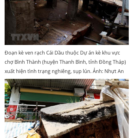
Đoạn kè ven rạch Cái Dầu thuộc Dự án kè khu vực
chợ Bình Thành (huyện Thanh Bình, tỉnh Đồng Tháp)
xuất hiện tình trạng nghiêng, sụp lún. Ảnh: Nhựt An