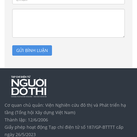
GỬI BÌNH LUẬN
Cơ quan chủ quản: Viện Nghiên cứu đô thị và Phát triển hạ
tầng (Tổng hội Xây dựng Việt Nam)
Thành lập: 12/6/2006
Giấy phép hoạt động Tạp chí điện tử số 187/GP-BTTTT cấp
ngày 26/5/2023