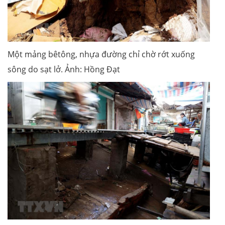
Một mảng bêtông, nhựa đường chỉ chờ rớt xuống
sông do sạt lở. Ảnh: Hồng Đạt