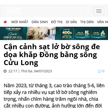
MỚI NHẤT
DÂN SINH
ĐÔ THỊ
DI SẢN
THỊ DÂN
VĂN H
Cận cảnh sạt lở bờ sông đe
dọa khắp Đồng bằng sông
Cửu Long
22:17 | Thứ ba, 04/07/2023
0
Năm 2023, từ tháng 3, cao trào tháng 5-6, liên
tiếp xảy ra nhiều vụ sạt lở bờ sông nghiêm
trọng, nhấn chìm hàng trăm ngôi nhà, chia
cắt nhiều con đường, ảnh hưởng lớn đến đời