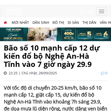
MỚI NHẤT
DÂN SINH
ĐÔ THỊ
DI SẢN
THỊ DÂN
VĂN H
Bão số 10 mạnh cấp 12 dự
kiến đổ bộ Nghệ An-Hà
Tĩnh vào 7 giờ ngày 29.9
22:25 | Chủ nhật, 28/09/2025
0
Với tốc độ di chuyển 20-25 km/h, bão số 10
mạnh cấp 12, giật cấp 15, dự kiến đổ bộ
Nghệ An-Hà Tĩnh vào khoảng 7h sáng 29.9,
đe dọa mưa lũ diện rộng, nước dâng ven biển