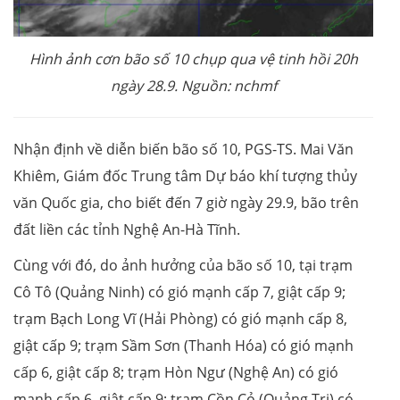
Hình ảnh cơn bão số 10 chụp qua vệ tinh hồi 20h
ngày 28.9. Nguồn: nchmf
Nhận định về diễn biến bão số 10, PGS-TS. Mai Văn
Khiêm, Giám đốc Trung tâm Dự báo khí tượng thủy
văn Quốc gia, cho biết đến 7 giờ ngày 29.9, bão trên
đất liền các tỉnh Nghệ An-Hà Tĩnh.
Cùng với đó, do ảnh hưởng của bão số 10, tại trạm
Cô Tô (Quảng Ninh) có gió mạnh cấp 7, giật cấp 9;
trạm Bạch Long Vĩ (Hải Phòng) có gió mạnh cấp 8,
giật cấp 9; trạm Sầm Sơn (Thanh Hóa) có gió mạnh
cấp 6, giật cấp 8; trạm Hòn Ngư (Nghệ An) có gió
mạnh cấp 6, giật cấp 9; trạm Cồn Cỏ (Quảng Trị) có