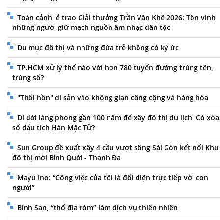
Toàn cảnh lễ trao Giải thưởng Trần Văn Khê 2026: Tôn vinh
những người giữ mạch nguồn âm nhạc dân tộc
Du mục đô thị và những đứa trẻ không có ký ức
TP.HCM xử lý thế nào với hơn 780 tuyến đường trùng tên,
trùng số?
"Thổi hồn" di sản vào không gian công cộng và hàng hóa
Di dời làng phong gần 100 năm để xây đô thị du lịch: Có xóa
sổ dấu tích Hàn Mặc Tử?
Sun Group đề xuất xây 4 cầu vượt sông Sài Gòn kết nối Khu
đô thị mới Bình Quới - Thanh Đa
Mayu Ino: “Công việc của tôi là đối diện trực tiếp với con
người”
Bình San, “thổ địa ròm” làm dịch vụ thiên nhiên