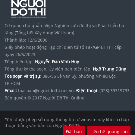
Cơ quan chủ quản: Viện Nghiên cứu đô thị và Phát triển hạ
tầng (Tổng hội Xây dựng Việt Nam)
Thành lập: 12/6/2006
Giấy phép hoạt động Tạp chí điện tử số 187/GP-BTTTT cấp
ngày 26/5/2023
Tổng biên tập:
Nguyễn Đào Vĩnh Huy
Tổng thư ký tòa soạn, Ủy viên ban biên tập:
Ngô Trung Dũng
Tòa soạn và trị sự
: 386/55 Lê Văn Sỹ, phường Nhiêu Lộc,
TP.HCM
Email:
toasoan@nguoidothi.net.vn.
Điện thoại
: (028) 39319793
Bản quyền © 2017 Người Đô Thị Online
*Chỉ được phép sử dụng thông tin từ website này khi có chấp
thuận bằng văn bản của Người Đô Thị.
Đặt báo
Liên hệ quảng cáo