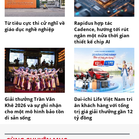
Từ tiêu cực thi cử nghĩ về
Rapidus hợp tác
giáo dục nghề nghiệp
Cadence, hướng tới rút
ngắn một nửa thời gian
thiết kế chip AI
Giải thưởng Trần Văn
Dai-ichi Life Việt Nam tri
Khê 2026 và sự ghi nhận
ân khách hàng với tổng
cho một mô hình bảo tồn
trị giá giải thưởng gần 12
di sản sống
tỷ đồng