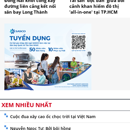
Đồng Nai khởi công xây
Tài sản 'độc bản' giữa bối
đường liên cảng kết nối
cảnh khan hiếm đô thị
sân bay Long Thành
'all-in-one' tại TP.HCM
XEM NHIỀU NHẤT
Cuộc đua xây cao ốc chọc trời tại Việt Nam
Nguyễn Ngọc Tư: Bởi bôi hồng