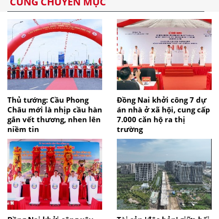
CÙNG CHUYÊN MỤC
Thủ tướng: Cầu Phong
Đồng Nai khởi công 7 dự
Châu mới là nhịp cầu hàn
án nhà ở xã hội, cung cấp
gắn vết thương, nhen lên
7.000 căn hộ ra thị
niềm tin
trường