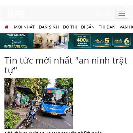
MỚI NHẤT
DÂN SINH
ĐÔ THỊ
DI SẢN
THỊ DÂN
VĂN H
Tin tức mới nhất "an ninh trật
tự"