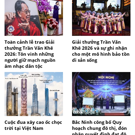
Toàn cảnh lễ trao Giải
Giải thưởng Trần Văn
thưởng Trần Văn Khê
Khê 2026 và sự ghi nhận
2026: Tôn vinh những
cho một mô hình bảo tồn
người giữ mạch nguồn
di sản sống
âm nhạc dân tộc
Cuộc đua xây cao ốc chọc
Bắc Ninh công bố Quy
trời tại Việt Nam
hoạch chung đô thị, đón
nhận quyết định đạt đô