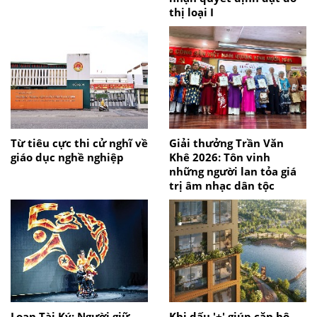
thị loại I
Từ tiêu cực thi cử nghĩ về
Giải thưởng Trần Văn
giáo dục nghề nghiệp
Khê 2026: Tôn vinh
những người lan tỏa giá
trị âm nhạc dân tộc
Loan Tài Ký: Người giữ
Khi dấu '+' giúp căn hộ