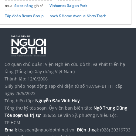
mua
lốp xe nâng
giá rẻ
Vinhomes Saigon Park
Tập đoàn Bcons Group
noxh K Home Avenue Nhơn Trạch
Cơ quan chủ quản: Viện Nghiên cứu đô thị và Phát triển hạ
tầng (Tổng hội Xây dựng Việt Nam)
Thành lập: 12/6/2006
Giấy phép hoạt động Tạp chí điện tử số 187/GP-BTTTT cấp
ngày 26/5/2023
Tổng biên tập:
Nguyễn Đào Vĩnh Huy
Tổng thư ký tòa soạn, Ủy viên ban biên tập:
Ngô Trung Dũng
Tòa soạn và trị sự
: 386/55 Lê Văn Sỹ, phường Nhiêu Lộc,
TP.HCM
Email:
toasoan@nguoidothi.net.vn.
Điện thoại
: (028) 39319793