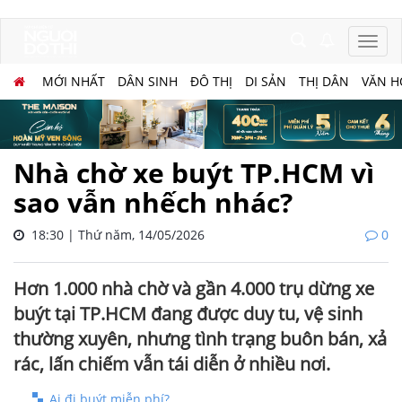
MỚI NHẤT
DÂN SINH
ĐÔ THỊ
DI SẢN
THỊ DÂN
VĂN H
Nhà chờ xe buýt TP.HCM vì
sao vẫn nhếch nhác?
18:30 | Thứ năm, 14/05/2026
0
Hơn 1.000 nhà chờ và gần 4.000 trụ dừng xe
buýt tại TP.HCM đang được duy tu, vệ sinh
thường xuyên, nhưng tình trạng buôn bán, xả
rác, lấn chiếm vẫn tái diễn ở nhiều nơi.
Ai đi buýt miễn phí?