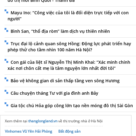
đô thị mới Bình Quới - Thanh Đa
Mayu Ino: “Công việc của tôi là đối diện trực tiếp với con
người”
Bình San, “thổ địa ròm” làm dịch vụ thiên nhiên
Trục đại lộ cảnh quan sông Hồng: Động lực phát triển hay
phép thử cho tầm nhìn 100 năm Hà Nội?
Con gái của liệt sĩ Nguyễn Thị Minh Khai: “Xác minh chính
xác nơi chôn cất mẹ là tâm nguyện lớn nhất đời tôi”
Bảo vệ không gian di sản thấp tầng ven sông Hương
Câu chuyện tháng Tư với gia đình anh Bảy
Gia tộc chú Hỏa góp công lớn tạo nền móng đô thị Sài Gòn
Xem thêm tại
thanglongland.vn
về thị trường nhà ở Hà Nội
Vinhomes Vũ Yên Hải Phòng
Bất động sản