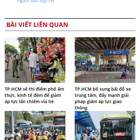
người dân dịp Tết
BÀI VIẾT LIÊN QUAN
TP.HCM sẽ thí điểm phố ẩm
TP.HCM bổ sung bãi đỗ xe
thực, kinh tế đêm để giảm
trung tâm, đẩy mạnh giải
áp lực lấn chiếm vỉa hè
pháp giảm áp lực giao
thông