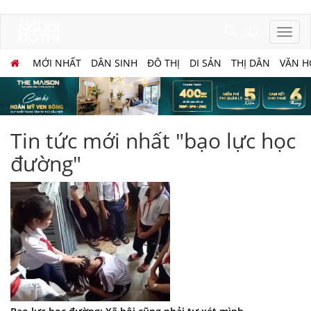
MỚI NHẤT
DÂN SINH
ĐÔ THỊ
DI SẢN
THỊ DÂN
VĂN H
Tin tức mới nhất "bạo lực học
đường"