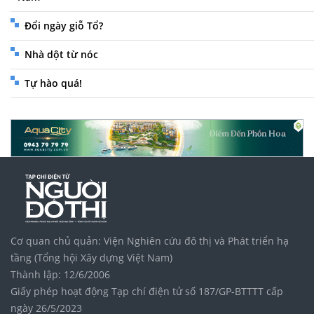
Đổi ngày giỗ Tổ?
Nhà dột từ nóc
Tự hào quá!
Cơ quan chủ quản: Viện Nghiên cứu đô thị và Phát triển hạ
tầng (Tổng hội Xây dựng Việt Nam)
Thành lập: 12/6/2006
Giấy phép hoạt động Tạp chí điện tử số 187/GP-BTTTT cấp
ngày 26/5/2023