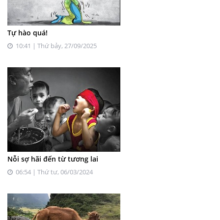
Tự hào quá!
10:41 | Thứ bảy, 27/09/2025
Nỗi sợ hãi đến từ tương lai
06:54 | Thứ tư, 06/03/2024