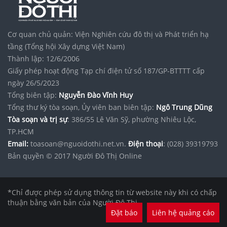
Cơ quan chủ quản: Viện Nghiên cứu đô thị và Phát triển hạ
tầng (Tổng hội Xây dựng Việt Nam)
Thành lập: 12/6/2006
Giấy phép hoạt động Tạp chí điện tử số 187/GP-BTTTT cấp
ngày 26/5/2023
Tổng biên tập:
Nguyễn Đào Vĩnh Huy
Tổng thư ký tòa soạn, Ủy viên ban biên tập:
Ngô Trung Dũng
Tòa soạn và trị sự
: 386/55 Lê Văn Sỹ, phường Nhiêu Lộc,
TP.HCM
Email:
toasoan@nguoidothi.net.vn.
Điện thoại
: (028) 39319793
Bản quyền © 2017 Người Đô Thị Online
*Chỉ được phép sử dụng thông tin từ website này khi có chấp
thuận bằng văn bản của Người Đô Thị.
Đặt báo
Liên hệ quảng cáo