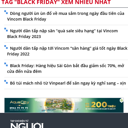
TAG "BLACK FRIDAY" XEM NHIỀU NHẤT
Dòng người ùn ùn đổ về mua sắm trong ngày đầu tiên của
Vincom Black Friday
Người dân tấp nập săn “quà sale siêu hạng” tại Vincom
Black Friday 2023
Người dân tấp nập tới Vincom "săn hàng” giá tốt ngày Black
Friday 2022
Black Friday: Hàng hiệu Sài Gòn bắt đầu giảm sốc 70%, mở
cửa đến nửa đêm
Bỏ túi mách nhỏ từ Vinpearl để săn ngay kỳ nghỉ sang – xịn