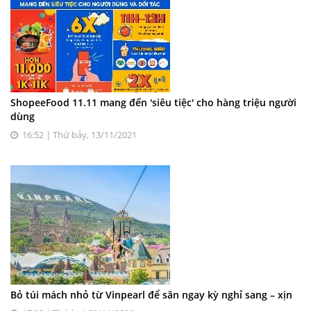
ShopeeFood 11.11 mang đến 'siêu tiệc' cho hàng triệu người
dùng
16:52 | Thứ bảy, 13/11/2021
Bỏ túi mách nhỏ từ Vinpearl để săn ngay kỳ nghỉ sang – xịn