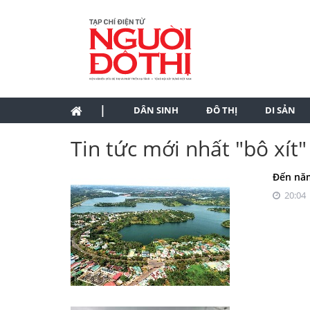
|
DÂN SINH
ĐÔ THỊ
DI SẢN
Tin tức mới nhất "bô xít"
Đến năm
20:04 