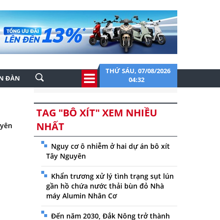
THỨ SÁU, 07/08/2026
ỄN ĐÀN
04:32
TAG "BÔ XÍT" XEM NHIỀU
NHẤT
uyên
Nguy cơ ô nhiễm ở hai dự án bô xít
Tây Nguyên
Khẩn trương xử lý tình trạng sụt lún
gần hồ chứa nước thải bùn đỏ Nhà
máy Alumin Nhân Cơ
Đến năm 2030, Đắk Nông trở thành