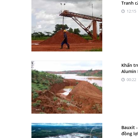
Tranh c
12:15 
Khẩn tr
Alumin
00:22 
Bauxit 
đồng lợ