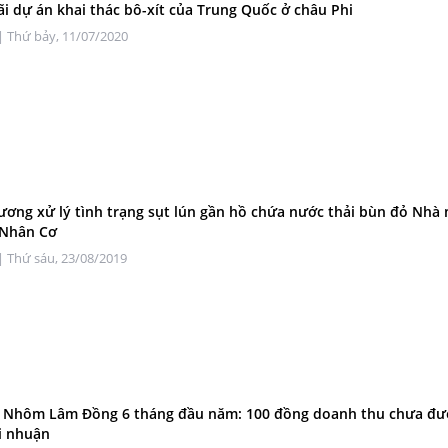
ãi dự án khai thác bô-xít của Trung Quốc ở châu Phi
| Thứ bảy, 11/07/2020
ương xử lý tình trạng sụt lún gần hồ chứa nước thải bùn đỏ Nhà
 Nhân Cơ
| Thứ sáu, 23/08/2019
- Nhôm Lâm Đồng 6 tháng đầu năm: 100 đồng doanh thu chưa đư
i nhuận