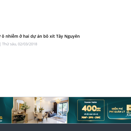
 ô nhiễm ở hai dự án bô xít Tây Nguyên
| Thứ sáu, 02/03/2018