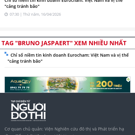
Chỉ số niềm tin kinh doanh Eurocham: Việt Nam và vị thế
"cảng tránh bão"
07:30 | Thứ năm, 16/04/2026
TAG "BRUNO JASPAERT" XEM NHIỀU NHẤT
Chỉ số niềm tin kinh doanh Eurocham: Việt Nam và vị thế
"cảng tránh bão"
Cơ quan chủ quản: Viện Nghiên cứu đô thị và Phát triển hạ