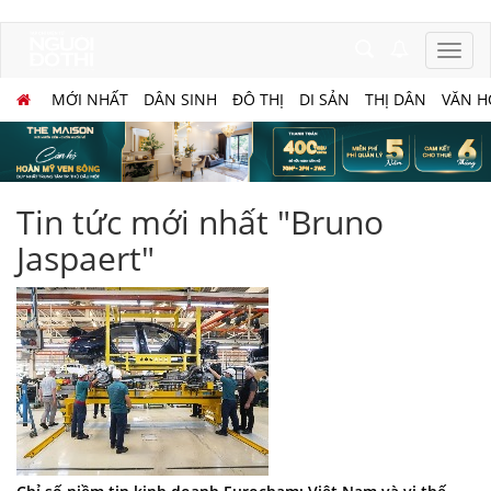
MỚI NHẤT
DÂN SINH
ĐÔ THỊ
DI SẢN
THỊ DÂN
VĂN H
Tin tức mới nhất "Bruno
Jaspaert"