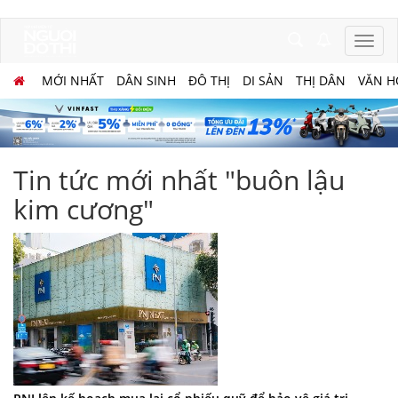
MỚI NHẤT
DÂN SINH
ĐÔ THỊ
DI SẢN
THỊ DÂN
VĂN H
Tin tức mới nhất "buôn lậu
kim cương"