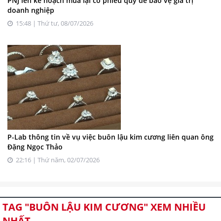
PNJ lên kế hoạch mua lại cổ phiếu quỹ để bảo vệ giá trị
doanh nghiệp
15:48 | Thứ tư, 08/07/2026
P-Lab thông tin về vụ việc buôn lậu kim cương liên quan ông
Đặng Ngọc Thảo
22:16 | Thứ năm, 02/07/2026
TAG "BUÔN LẬU KIM CƯƠNG" XEM NHIỀU
NHẤT