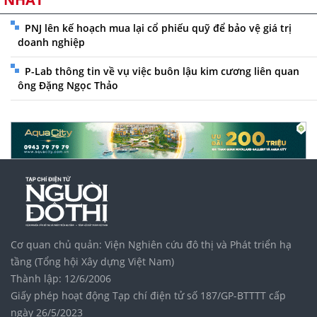
PNJ lên kế hoạch mua lại cổ phiếu quỹ để bảo vệ giá trị
doanh nghiệp
P-Lab thông tin về vụ việc buôn lậu kim cương liên quan
ông Đặng Ngọc Thảo
Cơ quan chủ quản: Viện Nghiên cứu đô thị và Phát triển hạ
tầng (Tổng hội Xây dựng Việt Nam)
Thành lập: 12/6/2006
Giấy phép hoạt động Tạp chí điện tử số 187/GP-BTTTT cấp
ngày 26/5/2023