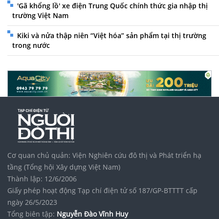
'Gã khổng lồ' xe điện Trung Quốc chính thức gia nhập thị
trường Việt Nam
Kiki và nửa thập niên “Việt hóa” sản phẩm tại thị trường
trong nước
Cơ quan chủ quản: Viện Nghiên cứu đô thị và Phát triển hạ
tầng (Tổng hội Xây dựng Việt Nam)
Thành lập: 12/6/2006
Giấy phép hoạt động Tạp chí điện tử số 187/GP-BTTTT cấp
ngày 26/5/2023
Tổng biên tập:
Nguyễn Đào Vĩnh Huy