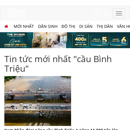
MỚI NHẤT
DÂN SINH
ĐÔ THỊ
DI SẢN
THỊ DÂN
VĂN H
Tin tức mới nhất "cầu Bình
Triệu"