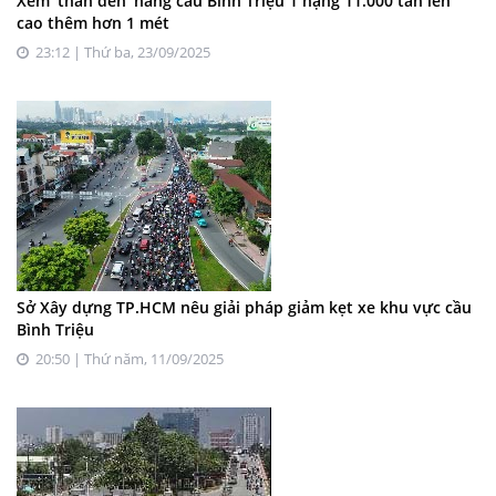
Xem 'thần đèn' nâng cầu Bình Triệu 1 nặng 11.000 tấn lên
cao thêm hơn 1 mét
23:12 | Thứ ba, 23/09/2025
Sở Xây dựng TP.HCM nêu giải pháp giảm kẹt xe khu vực cầu
Bình Triệu
20:50 | Thứ năm, 11/09/2025