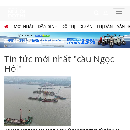
MỚI NHẤT
DÂN SINH
ĐÔ THỊ
DI SẢN
THỊ DÂN
VĂN H
Tin tức mới nhất "cầu Ngọc
Hồi"