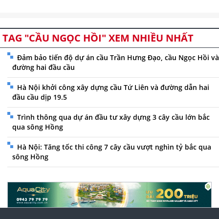
TAG "CẦU NGỌC HỒI" XEM NHIỀU NHẤT
Đảm bảo tiến độ dự án cầu Trần Hưng Đạo, cầu Ngọc Hồi và
đường hai đầu cầu
Hà Nội khởi công xây dựng cầu Tứ Liên và đường dẫn hai
đầu cầu dịp 19.5
Trình thông qua dự án đầu tư xây dựng 3 cây cầu lớn bắc
qua sông Hồng
Hà Nội: Tăng tốc thi công 7 cây cầu vượt nghìn tỷ bắc qua
sông Hồng