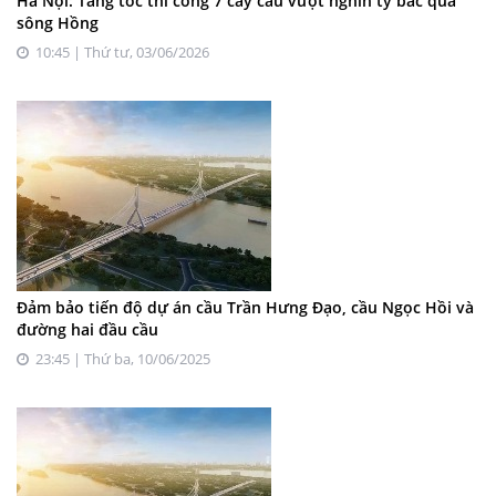
Hà Nội: Tăng tốc thi công 7 cây cầu vượt nghìn tỷ bắc qua
sông Hồng
10:45 | Thứ tư, 03/06/2026
Đảm bảo tiến độ dự án cầu Trần Hưng Đạo, cầu Ngọc Hồi và
đường hai đầu cầu
23:45 | Thứ ba, 10/06/2025