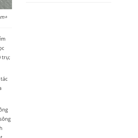
am+
iểm
ọc
 trụ;
 tác
a
hông
 sông
nh
ặt