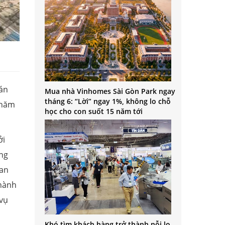
 án
Mua nhà Vinhomes Sài Gòn Park ngay
tháng 6: “Lời” ngay 1%, không lo chỗ
 năm
học cho con suốt 15 năm tới
ởi
ung
oan
thành
vụ
Khó tìm khách hàng trở thành nỗi lo