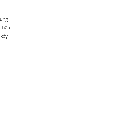
sung
 thầu
 xây