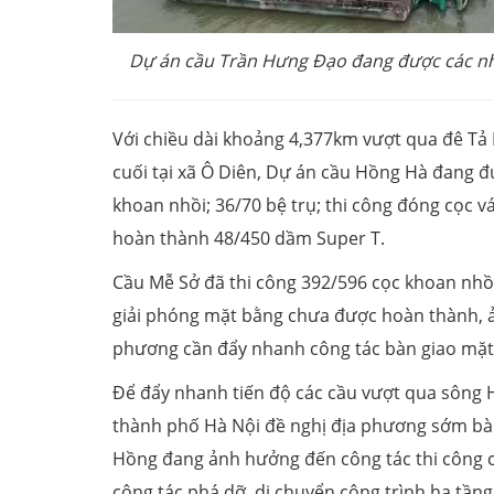
Dự án cầu Trần Hưng Đạo đang được các nh
Với chiều dài khoảng 4,377km vượt qua đê Tả
cuối tại xã Ô Diên, Dự án cầu Hồng Hà đang đ
khoan nhồi; 36/70 bệ trụ; thi công đóng cọc v
hoàn thành 48/450 dầm Super T.
Cầu Mễ Sở đã thi công 392/596 cọc khoan nhồi,
giải phóng mặt bằng chưa được hoàn thành, ản
phương cần đẩy nhanh công tác bàn giao mặt
Để đẩy nhanh tiến độ các cầu vượt qua sông 
thành phố Hà Nội đề nghị địa phương sớm bàn
Hồng đang ảnh hưởng đến công tác thi công c
công tác phá dỡ, di chuyển công trình hạ tần