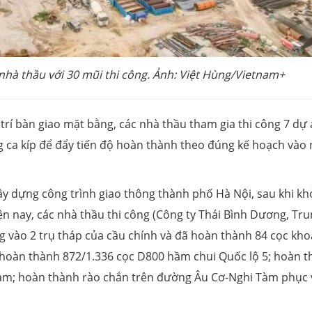
hà thầu với 30 mũi thi công. Ảnh: Việt Hùng/Vietnam+
trí bàn giao mặt bằng, các nhà thầu tham gia thi công 7 dự
g ca kíp để đẩy tiến độ hoàn thành theo đúng kế hoạch vào
y dựng công trình giao thông thành phố Hà Nội, sau khi kh
iện nay, các nhà thầu thi công (Công ty Thái Bình Dương, Tr
g vào 2 trụ tháp của cầu chính và đã hoàn thành 84 cọc kh
ụ; hoàn thành 872/1.336 cọc D800 hầm chui Quốc lộ 5; hoàn 
Tàm; hoàn thành rào chắn trên đường Âu Cơ-Nghi Tàm phục 