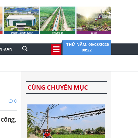
THỨ NĂM, 06/08/2026
ỄN ĐÀN
08:22
CÙNG CHUYÊN MỤC
0
 công,