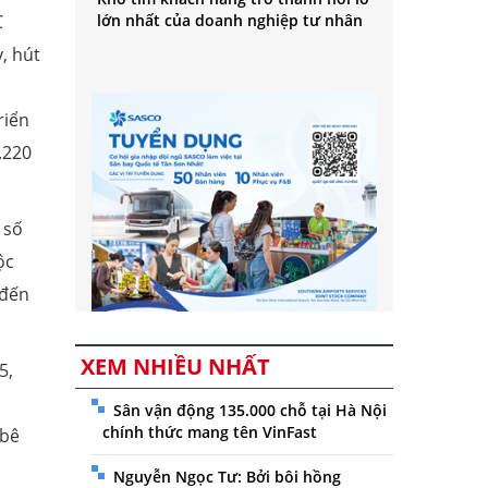
C
lớn nhất của doanh nghiệp tư nhân
, hút
riển
.220
 số
ộc
 đến
XEM NHIỀU NHẤT
5,
Sân vận động 135.000 chỗ tại Hà Nội
chính thức mang tên VinFast
 bê
Nguyễn Ngọc Tư: Bởi bôi hồng