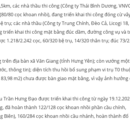
,5km, các nhà thầu thi công (Công ty Thái Bình Dương, VNV
(80/80 cọc khoan nhồi), đang triển khai thi công đóng cừ vây
 bệ trụ; các nhà thầu (Công ty Trung Chính, Đèo Cả, Licogi 18,
g triển khai thi công mặt bằng đúc dầm, đường công vụ và t
c 1.218/2.242 cọc, 60/320 bệ trụ, 14/320 thân trụ; đúc 73/2
trên địa bàn xã Văn Giang (tỉnh Hưng Yên); còn vướng một
ớc, thông tin); diện tích thu hồi bổ sung phạm vi trụ T0 thu
183,98 m2) chưa được bàn giao mặt bằng, vì vậy ảnh hưởng
u Trần Hưng Đạo được triển khai thi công từ ngày 19.12.202
ng, đã hoàn thành 122/128 cọc khoan nhồi phần cầu chính,
g Biên), 160/284 cọc khoan nhồi cầu nhánh, hoàn thành đổ