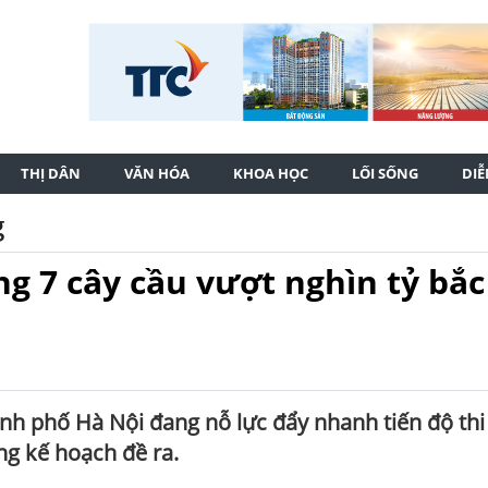
THỊ DÂN
VĂN HÓA
KHOA HỌC
LỐI SỐNG
DI
g
ng 7 cây cầu vượt nghìn tỷ bắc
nh phố Hà Nội đang nỗ lực đẩy nhanh tiến độ thi
g kế hoạch đề ra.