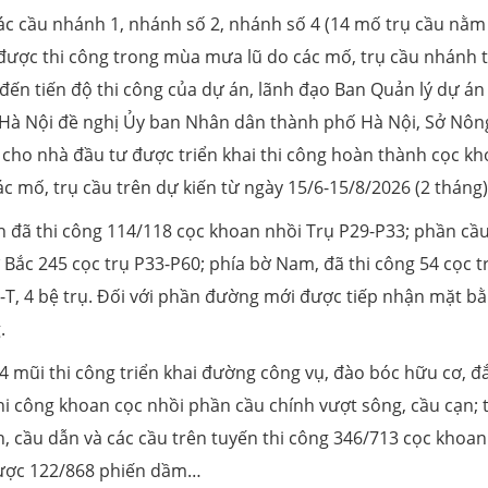
ác cầu nhánh 1, nhánh số 2, nhánh số 4 (14 mố trụ cầu nằm
ược thi công trong mùa mưa lũ do các mố, trụ cầu nhánh 
ến tiến độ thi công của dự án, lãnh đạo Ban Quản lý dự án
 Hà Nội đề nghị Ủy ban Nhân dân thành phố Hà Nội, Sở Nôn
 cho nhà đầu tư được triển khai thi công hoàn thành cọc k
c mố, trụ cầu trên dự kiến từ ngày 15/6-15/8/2026 (2 tháng)
h đã thi công 114/118 cọc khoan nhồi Trụ P29-P33; phần cầ
 Bắc 245 cọc trụ P33-P60; phía bờ Nam, đã thi công 54 cọc t
-T, 4 bệ trụ. Đối với phần đường mới được tiếp nhận mặt bằ
.
4 mũi thi công triển khai đường công vụ, đào bóc hữu cơ, đ
hi công khoan cọc nhồi phần cầu chính vượt sông, cầu cạn; t
, cầu dẫn và các cầu trên tuyến thi công 346/713 cọc khoan
 được 122/868 phiến dầm…