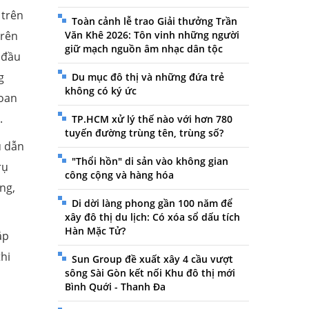
 trên
Toàn cảnh lễ trao Giải thưởng Trần
trên
Văn Khê 2026: Tôn vinh những người
giữ mạch nguồn âm nhạc dân tộc
 đầu
g
Du mục đô thị và những đứa trẻ
không có ký ức
hoan
.
TP.HCM xử lý thế nào với hơn 780
tuyến đường trùng tên, trùng số?
u dẫn
"Thổi hồn" di sản vào không gian
rụ
công cộng và hàng hóa
ng,
Di dời làng phong gần 100 năm để
xây đô thị du lịch: Có xóa sổ dấu tích
Hàn Mặc Tử?
ắp
hi
Sun Group đề xuất xây 4 cầu vượt
sông Sài Gòn kết nối Khu đô thị mới
Bình Quới - Thanh Đa