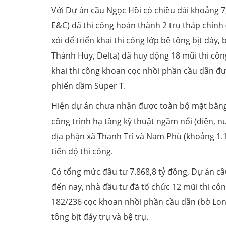
Với Dự án cầu Ngọc Hồi có chiều dài khoảng 7
E&C) đã thi công hoàn thành 2 trụ tháp chính 
xói để triển khai thi công lớp bê tông bịt đáy,
Thành Huy, Delta) đã huy động 18 mũi thi côn
khai thi công khoan cọc nhồi phần cầu dẫn đượ
phiến dầm Super T.
Hiện dự án chưa nhận được toàn bộ mặt bằng 
công trình hạ tầng kỹ thuật ngầm nổi (điện, nư
địa phận xã Thanh Trì và Nam Phù (khoảng 1.
tiến độ thi công.
Có tổng mức đầu tư 7.868,8 tỷ đồng, Dự án cầ
đến nay, nhà đầu tư đã tổ chức 12 mũi thi cô
182/236 cọc khoan nhồi phần cầu dẫn (bờ Lon
tông bịt đáy trụ và bệ trụ.