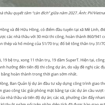
à thầu quyết tâm “cán đích” giữa năm 2027. Ảnh: PV/Vietn
 Hồng và đê Hữu Hồng, có điểm đầu tuyến tại xã Mê Linh, đ
ược các nhà thầu với 30 mũi thi công, hoàn thành 860/941 c
án thép và hố móng của 51/70 trụ; đổ bê tông thân trụ 31/70
 19 bệ trụ, xong 11 thân trụ, 19 dầm SuperT. Hiện tại, công
h hưởng đến tiến độ thi công dự án, do vậy đề nghị các đị
 bằng hoàn thành trong thời gian sớm nhất.
Hồng, Ban Quản lý dự án đầu tư xây dựng công trình giao t
 giao công tác giải phóng mặt bằng tại các dự án cầu vượt
ủa nhà thầu và tiến độ dự án; các xã, phường cần đẩy nha
g kỹ thuật ngầm nổi trên phần diện tích đã được bàn giao m