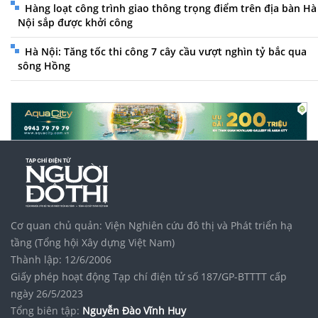
Hàng loạt công trình giao thông trọng điểm trên địa bàn Hà
Nội sắp được khởi công
Hà Nội: Tăng tốc thi công 7 cây cầu vượt nghìn tỷ bắc qua
sông Hồng
Cơ quan chủ quản: Viện Nghiên cứu đô thị và Phát triển hạ
tầng (Tổng hội Xây dựng Việt Nam)
Thành lập: 12/6/2006
Giấy phép hoạt động Tạp chí điện tử số 187/GP-BTTTT cấp
ngày 26/5/2023
Tổng biên tập:
Nguyễn Đào Vĩnh Huy