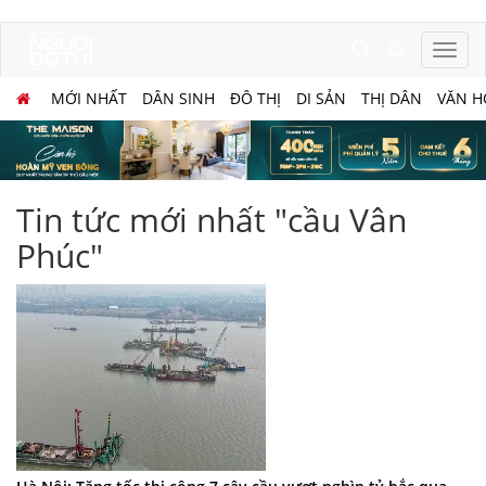
MỚI NHẤT
DÂN SINH
ĐÔ THỊ
DI SẢN
THỊ DÂN
VĂN H
Tin tức mới nhất "cầu Vân
Phúc"