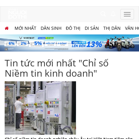
MỚI NHẤT
DÂN SINH
ĐÔ THỊ
DI SẢN
THỊ DÂN
VĂN H
Tin tức mới nhất "Chỉ số
Niềm tin kinh doanh"