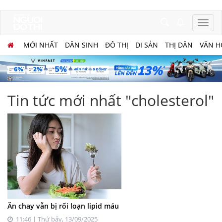
MỚI NHẤT
DÂN SINH
ĐÔ THỊ
DI SẢN
THỊ DÂN
VĂN H
Tin tức mới nhất "cholesterol"
Ăn chay vẫn bị rối loạn lipid máu
11:46 | Thứ bảy, 13/09/2025