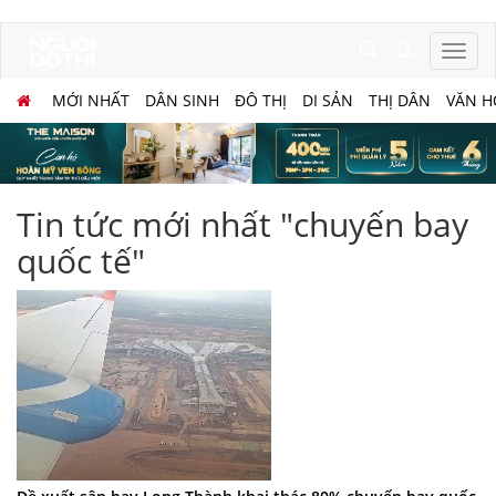
MỚI NHẤT
DÂN SINH
ĐÔ THỊ
DI SẢN
THỊ DÂN
VĂN H
Tin tức mới nhất "chuyến bay
quốc tế"