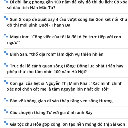
Di dời làng phong gần 100 năm để xây đô thị du lịch: Có xóa
sổ dấu tích Hàn Mặc Tử?
Sun Group đề xuất xây 4 cầu vượt sông Sài Gòn kết nối Khu
đô thị mới Bình Quới - Thanh Đa
Mayu Ino: “Công việc của tôi là đối diện trực tiếp với con
người”
Bình San, “thổ địa ròm” làm dịch vụ thiên nhiên
Trục đại lộ cảnh quan sông Hồng: Động lực phát triển hay
phép thử cho tầm nhìn 100 năm Hà Nội?
Con gái của liệt sĩ Nguyễn Thị Minh Khai: “Xác minh chính
xác nơi chôn cất mẹ là tâm nguyện lớn nhất đời tôi”
Bảo vệ không gian di sản thấp tầng ven sông Hương
Câu chuyện tháng Tư với gia đình anh Bảy
Gia tộc chú Hỏa góp công lớn tạo nền móng đô thị Sài Gòn