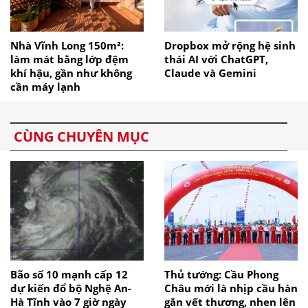
Nhà Vĩnh Long 150m²:
Dropbox mở rộng hệ sinh
làm mát bằng lớp đệm
thái AI với ChatGPT,
khí hậu, gần như không
Claude và Gemini
cần máy lạnh
CÙNG CHUYÊN MỤC
Bão số 10 mạnh cấp 12
Thủ tướng: Cầu Phong
dự kiến đổ bộ Nghệ An-
Châu mới là nhịp cầu hàn
Hà Tĩnh vào 7 giờ ngày
gắn vết thương, nhen lên