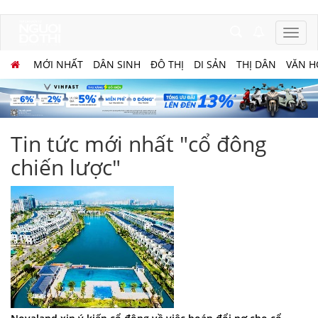
MỚI NHẤT
DÂN SINH
ĐÔ THỊ
DI SẢN
THỊ DÂN
VĂN H
Tin tức mới nhất "cổ đông
chiến lược"