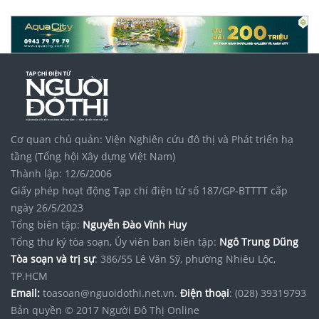
Cơ quan chủ quản: Viện Nghiên cứu đô thị và Phát triển hạ
tầng (Tổng hội Xây dựng Việt Nam)
Thành lập: 12/6/2006
Giấy phép hoạt động Tạp chí điện tử số 187/GP-BTTTT cấp
ngày 26/5/2023
Tổng biên tập:
Nguyễn Đào Vĩnh Huy
Tổng thư ký tòa soạn, Ủy viên ban biên tập:
Ngô Trung Dũng
Tòa soạn và trị sự
: 386/55 Lê Văn Sỹ, phường Nhiêu Lộc,
TP.HCM
Email:
toasoan@nguoidothi.net.vn.
Điện thoại
: (028) 39319793
Bản quyền © 2017 Người Đô Thị Online