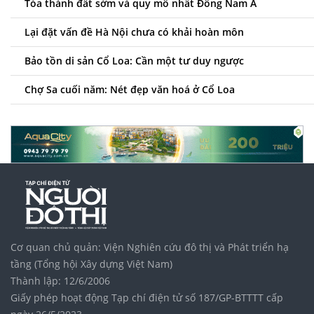
Tòa thành đất sớm và quy mô nhất Đông Nam Á
Lại đặt vấn đề Hà Nội chưa có khải hoàn môn
Bảo tồn di sản Cổ Loa: Cần một tư duy ngược
Chợ Sa cuối năm: Nét đẹp văn hoá ở Cổ Loa
Cơ quan chủ quản: Viện Nghiên cứu đô thị và Phát triển hạ
tầng (Tổng hội Xây dựng Việt Nam)
Thành lập: 12/6/2006
Giấy phép hoạt động Tạp chí điện tử số 187/GP-BTTTT cấp