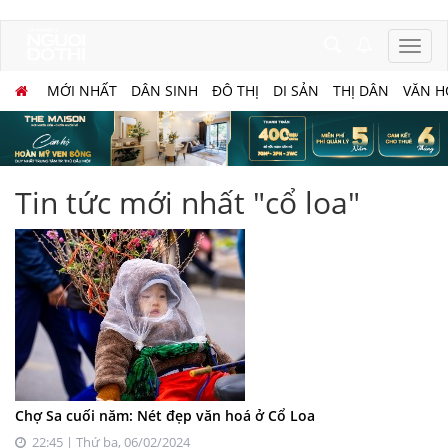
MỚI NHẤT
DÂN SINH
ĐÔ THỊ
DI SẢN
THỊ DÂN
VĂN H
Tin tức mới nhất "cổ loa"
Chợ Sa cuối năm: Nét đẹp văn hoá ở Cổ Loa
22:45 | Thứ ba, 06/02/2024