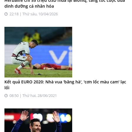
Herbalife chi 55 triệu USD mua lại Bioniq, tăng tốc cuộc đua
dinh dưỡng cá nhân hóa
22:18 | Thứ sáu, 10/04/2026
Kết quả EURO 2020: Nhà vua 'băng hà', 'cơn lốc màu cam' lạc
lối
08:50 | Thứ hai, 28/06/2021