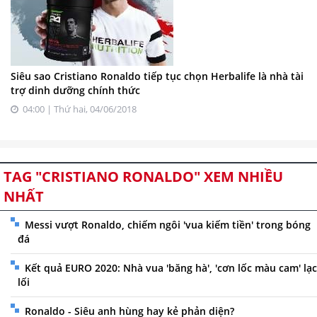
Siêu sao Cristiano Ronaldo tiếp tục chọn Herbalife là nhà tài
trợ dinh dưỡng chính thức
04:00 | Thứ hai, 04/06/2018
TAG "CRISTIANO RONALDO" XEM NHIỀU
NHẤT
Messi vượt Ronaldo, chiếm ngôi 'vua kiếm tiền' trong bóng
đá
Kết quả EURO 2020: Nhà vua 'băng hà', 'cơn lốc màu cam' lạc
lối
Ronaldo - Siêu anh hùng hay kẻ phản diện?