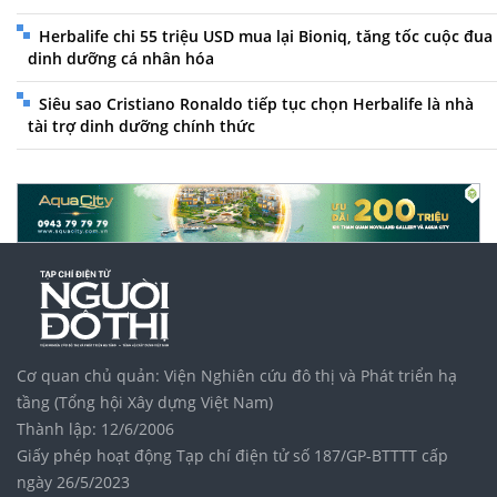
Herbalife chi 55 triệu USD mua lại Bioniq, tăng tốc cuộc đua
dinh dưỡng cá nhân hóa
Siêu sao Cristiano Ronaldo tiếp tục chọn Herbalife là nhà
tài trợ dinh dưỡng chính thức
Cơ quan chủ quản: Viện Nghiên cứu đô thị và Phát triển hạ
tầng (Tổng hội Xây dựng Việt Nam)
Thành lập: 12/6/2006
Giấy phép hoạt động Tạp chí điện tử số 187/GP-BTTTT cấp
ngày 26/5/2023