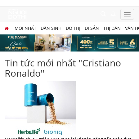
MỚI NHẤT
DÂN SINH
ĐÔ THỊ
DI SẢN
THỊ DÂN
VĂN H
Tin tức mới nhất "Cristiano
Ronaldo"