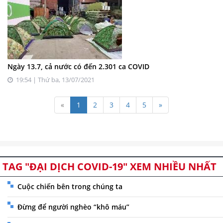
Ngày 13.7, cả nước có đến 2.301 ca COVID
19:54 | Thứ ba, 13/07/2021
«
1
2
3
4
5
»
TAG "ĐẠI DỊCH COVID-19" XEM NHIỀU NHẤT
Cuộc chiến bên trong chúng ta
Đừng để người nghèo “khô máu”