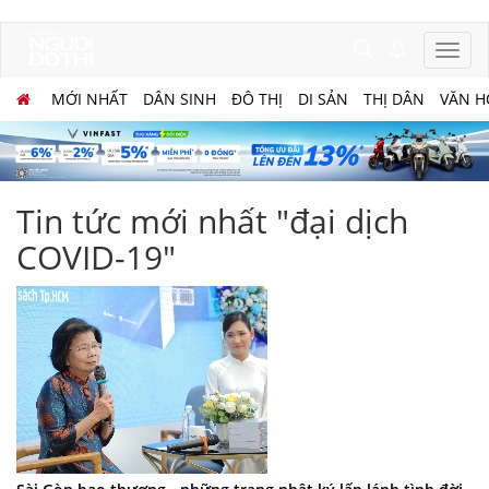
MỚI NHẤT
DÂN SINH
ĐÔ THỊ
DI SẢN
THỊ DÂN
VĂN H
Tin tức mới nhất "đại dịch
COVID-19"