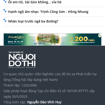
Ôi em tôi, Sài Gòn không... vỉa hè
Hạnh ngộ âm nhạc: Trịnh Công Sơn - Hồng Nhung
Nhân loại trước ngã ba đường?
Cơ quan chủ quản: Viện Nghiên cứu đô thị và Phát triển hạ
tầng (Tổng hội Xây dựng Việt Nam)
Thành lập: 12/6/2006
Giấy phép hoạt động Tạp chí điện tử số 187/GP-BTTTT cấp
ngày 26/5/2023
Tổng biên tập:
Nguyễn Đào Vĩnh Huy