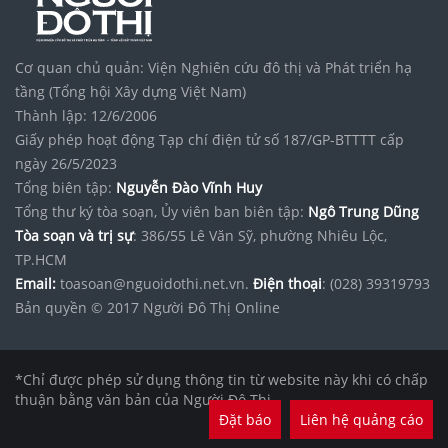
Cơ quan chủ quản: Viện Nghiên cứu đô thị và Phát triển hạ
tầng (Tổng hội Xây dựng Việt Nam)
Thành lập: 12/6/2006
Giấy phép hoạt động Tạp chí điện tử số 187/GP-BTTTT cấp
ngày 26/5/2023
Tổng biên tập:
Nguyễn Đào Vĩnh Huy
Tổng thư ký tòa soạn, Ủy viên ban biên tập:
Ngô Trung Dũng
Tòa soạn và trị sự
: 386/55 Lê Văn Sỹ, phường Nhiêu Lộc,
TP.HCM
Email:
toasoan@nguoidothi.net.vn.
Điện thoại
: (028) 39319793
Bản quyền © 2017 Người Đô Thị Online
*Chỉ được phép sử dụng thông tin từ website này khi có chấp
thuận bằng văn bản của Người Đô Thị.
Đặt báo
Liên hệ quảng cáo