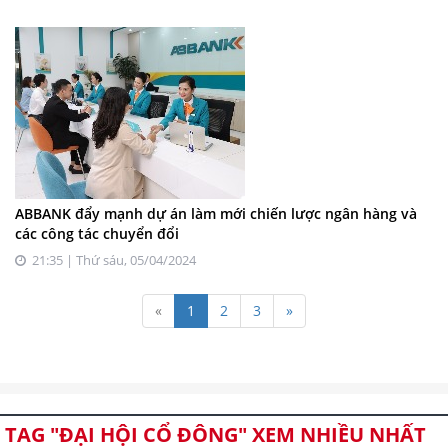
ABBANK đẩy mạnh dự án làm mới chiến lược ngân hàng và
các công tác chuyển đổi
21:35 | Thứ sáu, 05/04/2024
«
1
2
3
»
TAG "ĐẠI HỘI CỔ ĐÔNG" XEM NHIỀU NHẤT