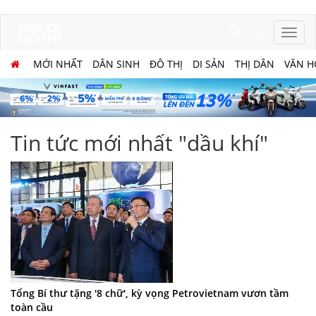
MỚI NHẤT
DÂN SINH
ĐÔ THỊ
DI SẢN
THỊ DÂN
VĂN H
Tin tức mới nhất "dầu khí"
Tổng Bí thư tặng '8 chữ', kỳ vọng Petrovietnam vươn tầm
toàn cầu