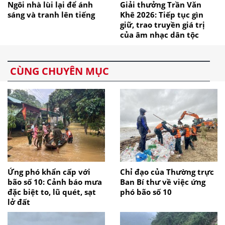
Ngôi nhà lùi lại để ánh
Giải thưởng Trần Văn
sáng và tranh lên tiếng
Khê 2026: Tiếp tục gìn
giữ, trao truyền giá trị
của âm nhạc dân tộc
CÙNG CHUYÊN MỤC
Ứng phó khẩn cấp với
Chỉ đạo của Thường trực
bão số 10: Cảnh báo mưa
Ban Bí thư về việc ứng
đặc biệt to, lũ quét, sạt
phó bão số 10
lở đất