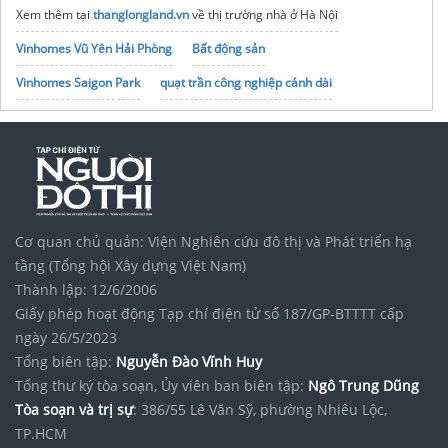
Xem thêm tại
thanglongland.vn
về thị trường nhà ở Hà Nội
Vinhomes Vũ Yên Hải Phòng
Bất động sản
Vinhomes Saigon Park
quạt trần công nghiệp cánh dài
noxh K Home Avenue Nhơn Trạch
Tập đoàn Bcons Group
trang chủ
đèn gỗ
Cơ quan chủ quản: Viện Nghiên cứu đô thị và Phát triển hạ
tầng (Tổng hội Xây dựng Việt Nam)
Thành lập: 12/6/2006
Giấy phép hoạt động Tạp chí điện tử số 187/GP-BTTTT cấp
ngày 26/5/2023
Tổng biên tập:
Nguyễn Đào Vĩnh Huy
Tổng thư ký tòa soạn, Ủy viên ban biên tập:
Ngô Trung Dũng
Tòa soạn và trị sự
: 386/55 Lê Văn Sỹ, phường Nhiêu Lộc,
TP.HCM