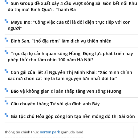
Sun Group đề xuất xây 4 cầu vượt sông Sài Gòn kết nối Khu
đô thị mới Bình Quới - Thanh Đa
Mayu Ino: “Công việc của tôi là đối diện trực tiếp với con
người”
Bình San, “thổ địa ròm” làm dịch vụ thiên nhiên
Trục đại lộ cảnh quan sông Hồng: Động lực phát triển hay
phép thử cho tầm nhìn 100 năm Hà Nội?
Con gái của liệt sĩ Nguyễn Thị Minh Khai: “Xác minh chính
xác nơi chôn cất mẹ là tâm nguyện lớn nhất đời tôi”
Bảo vệ không gian di sản thấp tầng ven sông Hương
Câu chuyện tháng Tư với gia đình anh Bảy
Gia tộc chú Hỏa góp công lớn tạo nền móng đô thị Sài Gòn
thông tin chính thức
norton park
gamuda land