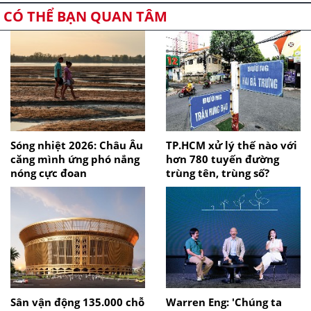
CÓ THỂ BẠN QUAN TÂM
Sóng nhiệt 2026: Châu Âu
TP.HCM xử lý thế nào với
căng mình ứng phó nắng
hơn 780 tuyến đường
nóng cực đoan
trùng tên, trùng số?
Sân vận động 135.000 chỗ
Warren Eng: 'Chúng ta