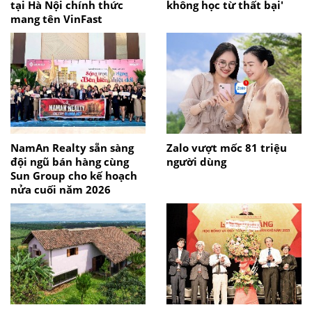
tại Hà Nội chính thức
không học từ thất bại'
mang tên VinFast
NamAn Realty sẵn sàng
Zalo vượt mốc 81 triệu
đội ngũ bán hàng cùng
người dùng
Sun Group cho kế hoạch
nửa cuối năm 2026