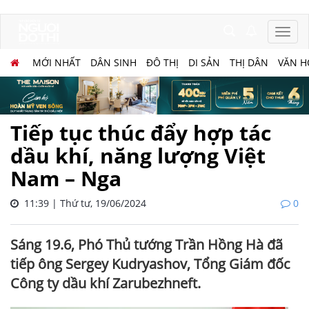
MỚI NHẤT
DÂN SINH
ĐÔ THỊ
DI SẢN
THỊ DÂN
VĂN H
Tiếp tục thúc đẩy hợp tác
dầu khí, năng lượng Việt
Nam – Nga
11:39 | Thứ tư, 19/06/2024
0
Sáng 19.6, Phó Thủ tướng Trần Hồng Hà đã
tiếp ông Sergey Kudryashov, Tổng Giám đốc
Công ty dầu khí Zarubezhneft.